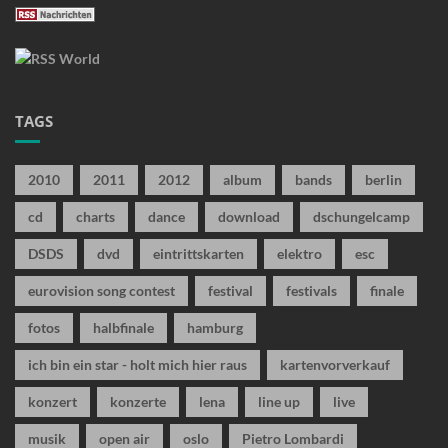
TAGS
2010
2011
2012
album
bands
berlin
cd
charts
dance
download
dschungelcamp
DSDS
dvd
eintrittskarten
elektro
esc
eurovision song contest
festival
festivals
finale
fotos
halbfinale
hamburg
ich bin ein star - holt mich hier raus
kartenvorverkauf
konzert
konzerte
lena
line up
live
musik
open air
oslo
Pietro Lombardi