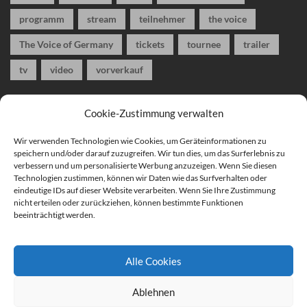
programm
stream
teilnehmer
the voice
The Voice of Germany
tickets
tournee
trailer
tv
video
vorverkauf
Cookie-Zustimmung verwalten
Musik-Magazin Blog
Alles rund um das Thema Musik aus Rock und
Pop
Wir verwenden Technologien wie Cookies, um Geräteinformationen zu
speichern und/oder darauf zuzugreifen. Wir tun dies, um das Surferlebnis zu
verbessern und um personalisierte Werbung anzuzeigen. Wenn Sie diesen
Technologien zustimmen, können wir Daten wie das Surfverhalten oder
eindeutige IDs auf dieser Website verarbeiten. Wenn Sie Ihre Zustimmung
nicht erteilen oder zurückziehen, können bestimmte Funktionen
beeinträchtigt werden.
Alle Cookies
Ablehnen
Impressum
Datenschutzerklärung
Cookiehinweise