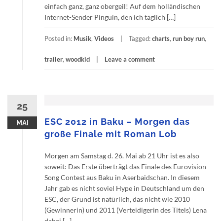
einfach ganz, ganz obergeil! Auf dem holländischen
Internet-Sender Pinguin, den ich täglich […]
Posted in:
Musik
,
Videos
Tagged:
charts
,
run boy run
,
trailer
,
woodkid
Leave a comment
25
ESC 2012 in Baku – Morgen das
MAI
große Finale mit Roman Lob
Morgen am Samstag d. 26. Mai ab 21 Uhr ist es also
soweit: Das Erste überträgt das Finale des Eurovision
Song Contest aus Baku in Aserbaidschan. In diesem
Jahr gab es nicht soviel Hype in Deutschland um den
ESC, der Grund ist natürlich, das nicht wie 2010
(Gewinnerin) und 2011 (Verteidigerin des Titels) Lena
dabei […]