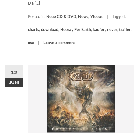
Da […]
Posted in:
Neue CD & DVD
,
News
,
Videos
Tagged:
charts
,
download
,
Hooray For Earth
,
kaufen
,
never
,
trailer
,
usa
Leave a comment
12
JUNI