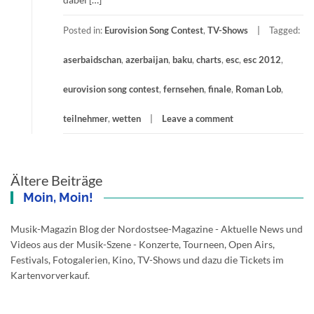
Posted in:
Eurovision Song Contest
,
TV-Shows
Tagged:
aserbaidschan
,
azerbaijan
,
baku
,
charts
,
esc
,
esc 2012
,
eurovision song contest
,
fernsehen
,
finale
,
Roman Lob
,
teilnehmer
,
wetten
Leave a comment
Beitragsnavigation
Ältere Beiträge
Moin, Moin!
Musik-Magazin Blog der Nordostsee-Magazine - Aktuelle News und
Videos aus der Musik-Szene - Konzerte, Tourneen, Open Airs,
Festivals, Fotogalerien, Kino, TV-Shows und dazu die Tickets im
Kartenvorverkauf.