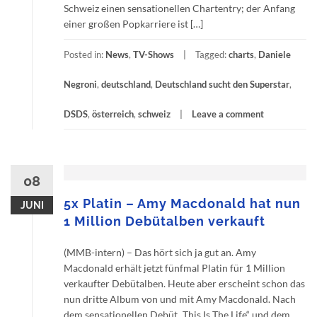
Schweiz einen sensationellen Chartentry; der Anfang
einer großen Popkarriere ist […]
Posted in:
News
,
TV-Shows
Tagged:
charts
,
Daniele
Negroni
,
deutschland
,
Deutschland sucht den Superstar
,
DSDS
,
österreich
,
schweiz
Leave a comment
08
5x Platin – Amy Macdonald hat nun
JUNI
1 Million Debütalben verkauft
(MMB-intern) – Das hört sich ja gut an. Amy
Macdonald erhält jetzt fünfmal Platin für 1 Million
verkaufter Debütalben. Heute aber erscheint schon das
nun dritte Album von und mit Amy Macdonald. Nach
dem sensationellen Debüt „This Is The Life“ und dem