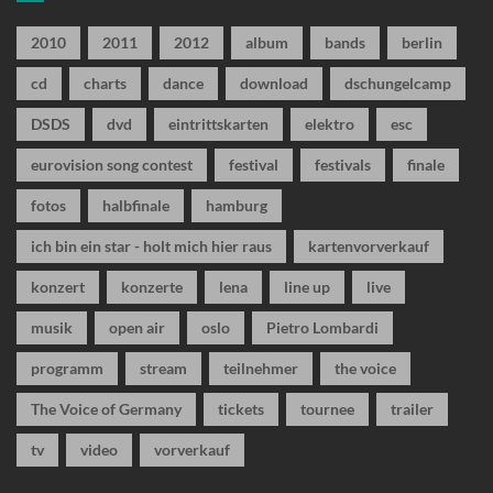
2010
2011
2012
album
bands
berlin
cd
charts
dance
download
dschungelcamp
DSDS
dvd
eintrittskarten
elektro
esc
eurovision song contest
festival
festivals
finale
fotos
halbfinale
hamburg
ich bin ein star - holt mich hier raus
kartenvorverkauf
konzert
konzerte
lena
line up
live
musik
open air
oslo
Pietro Lombardi
programm
stream
teilnehmer
the voice
The Voice of Germany
tickets
tournee
trailer
tv
video
vorverkauf