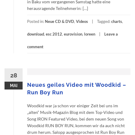
in Baku vom vergangenen Samstag hatte eine
herausragende Teilnehmerin: […]
Posted in:
Neue CD & DVD
,
Videos
Tagged:
charts
,
download
,
esc 2012
,
eurovision
,
loreen
Leave a
comment
28
Neues geiles Video mit Woodkid –
MAI
Run Boy Run
Woodkid war ja schon vor einiger Zeit bei uns im
„alten“ Musik-Magazin Blog mit dem Top-Video und
Song IRON Featured Video, bei dem neuen Song von
Woodkid RUN BOY RUN, kommen wir da auch nicht
drum herum. Salopp ausgesprochen ist Run Boy Run