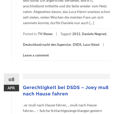
sein sollte. Ein ärgerliches Versehen, wie RTL
anschließend mitteilte und die Seite wieder vom Netz
nahm. Abgesehen davon, das Luca Hänni sowieso schon
seit vielen, vielen Wochen die meisten Fans um sich
sammeln konnte, durfte Daniele nun auch […]
Posted in:
TV-Shows
Tagged:
2012
,
Daniele Negroni
,
Deutschland sucht den Superstar
,
DSDS
,
Luca Hänni
Leave a comment
08
Gerechtigkeit bei DSDS – Joey muß
APR.
nach Hause fahren
..er muß nach Hause fahren, …muß nach Hause
fahren… – Solche Schlachtgesänge klangen gestern