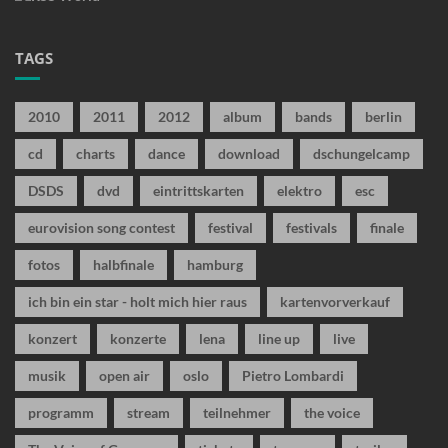
TAGS
2010
2011
2012
album
bands
berlin
cd
charts
dance
download
dschungelcamp
DSDS
dvd
eintrittskarten
elektro
esc
eurovision song contest
festival
festivals
finale
fotos
halbfinale
hamburg
ich bin ein star - holt mich hier raus
kartenvorverkauf
konzert
konzerte
lena
line up
live
musik
open air
oslo
Pietro Lombardi
programm
stream
teilnehmer
the voice