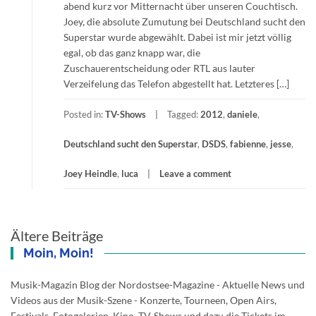
abend kurz vor Mitternacht über unseren Couchtisch.
Joey, die absolute Zumutung bei Deutschland sucht den
Superstar wurde abgewählt. Dabei ist mir jetzt völlig
egal, ob das ganz knapp war, die
Zuschauerentscheidung oder RTL aus lauter
Verzeifelung das Telefon abgestellt hat. Letzteres […]
Posted in:
TV-Shows
Tagged:
2012
,
daniele
,
Deutschland sucht den Superstar
,
DSDS
,
fabienne
,
jesse
,
Joey Heindle
,
luca
Leave a comment
Beitragsnavigation
Ältere Beiträge
Moin, Moin!
Musik-Magazin Blog der Nordostsee-Magazine - Aktuelle News und
Videos aus der Musik-Szene - Konzerte, Tourneen, Open Airs,
Festivals, Fotogalerien, Kino, TV-Shows und dazu die Tickets im