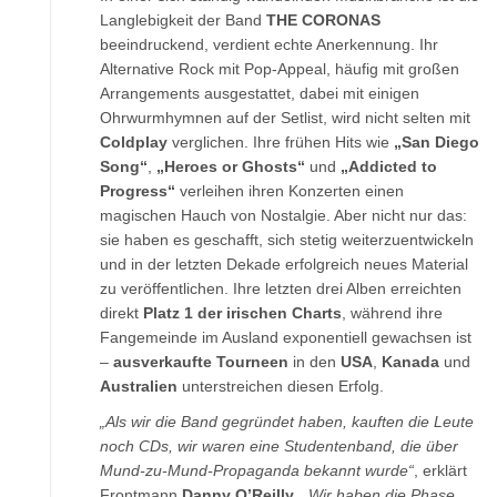
Langlebigkeit der Band
THE CORONAS
beeindruckend, verdient echte Anerkennung. Ihr
Alternative Rock mit Pop-Appeal, häufig mit großen
Arrangements ausgestattet, dabei mit einigen
Ohrwurmhymnen auf der Setlist, wird nicht selten mit
Coldplay
verglichen. Ihre frühen Hits wie
„San Diego
Song“
,
„Heroes or Ghosts“
und
„Addicted to
Progress“
verleihen ihren Konzerten einen
magischen Hauch von Nostalgie. Aber nicht nur das:
sie haben es geschafft, sich stetig weiterzuentwickeln
und in der letzten Dekade erfolgreich neues Material
zu veröffentlichen. Ihre letzten drei Alben erreichten
direkt
Platz 1 der irischen Charts
, während ihre
Fangemeinde im Ausland exponentiell gewachsen ist
–
ausverkaufte Tourneen
in den
USA
,
Kanada
und
Australien
unterstreichen diesen Erfolg.
„Als wir die Band gegründet haben, kauften die Leute
noch CDs, wir waren eine Studentenband, die über
Mund-zu-Mund-Propaganda bekannt wurde“
, erklärt
Frontmann
Danny O’Reilly
.
„Wir haben die Phase