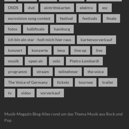
DSDS
dvd
eintrittskarten
elektro
esc
eurovision song contest
festival
festivals
finale
fotos
halbfinale
hamburg
ich bin ein star - holt mich hier raus
kartenvorverkauf
konzert
konzerte
lena
line up
live
musik
open air
oslo
Pietro Lombardi
programm
stream
teilnehmer
the voice
The Voice of Germany
tickets
tournee
trailer
tv
video
vorverkauf
Musik-Magazin Blog
Alles rund um das Thema Musik aus Rock und
Pop