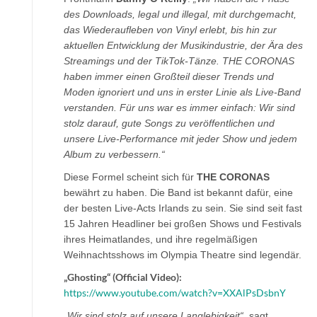
des Downloads, legal und illegal, mit durchgemacht,
das Wiederaufleben von Vinyl erlebt, bis hin zur
aktuellen Entwicklung der Musikindustrie, der Ära des
Streamings und der TikTok-Tänze. THE CORONAS
haben immer einen Großteil dieser Trends und
Moden ignoriert und uns in erster Linie als Live-Band
verstanden. Für uns war es immer einfach: Wir sind
stolz darauf, gute Songs zu veröffentlichen und
unsere Live-Performance mit jeder Show und jedem
Album zu verbessern.“
Diese Formel scheint sich für
THE CORONAS
bewährt zu haben. Die Band ist bekannt dafür, eine
der besten Live-Acts Irlands zu sein. Sie sind seit fast
15 Jahren Headliner bei großen Shows und Festivals
ihres Heimatlandes, und ihre regelmäßigen
Weihnachtsshows im Olympia Theatre sind legendär.
„Ghosting“ (Official Video):
https://www.youtube.com/watch?v=XXAlPsDsbnY
„Wir sind stolz auf unsere Langlebigkeit“,
sagt