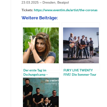
23.03.2025 – Dresden, Beatpol
Tickets:
https://www.eventim.de/artist/the-coronas
Weitere Beiträge:
Der erste Tag im
FURY LIVE TWENTY
Dschungelcamp –
FIVE! Die Sommer-Tour
Wasserspinnen
umfasst besondere Open
schmecken eben doch
Air-Venues und Festivals.