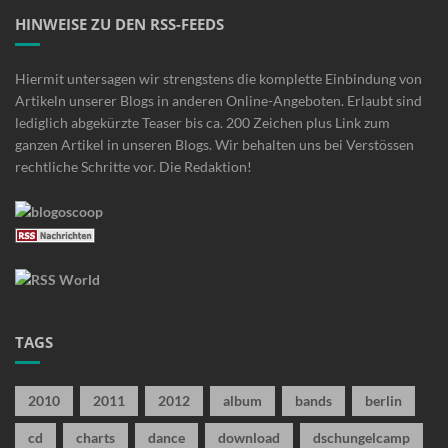
HINWEISE ZU DEN RSS-FEEDS
Hiermit untersagen wir strengstens die komplette Einbindung von
Artikeln unserer Blogs in anderen Online-Angeboten. Erlaubt sind
lediglich abgekürzte Teaser bis ca. 200 Zeichen plus Link zum
ganzen Artikel in unseren Blogs. Wir behalten uns bei Verstössen
rechtliche Schritte vor. Die Redaktion!
TAGS
2010
2011
2012
album
bands
berlin
cd
charts
dance
download
dschungelcamp