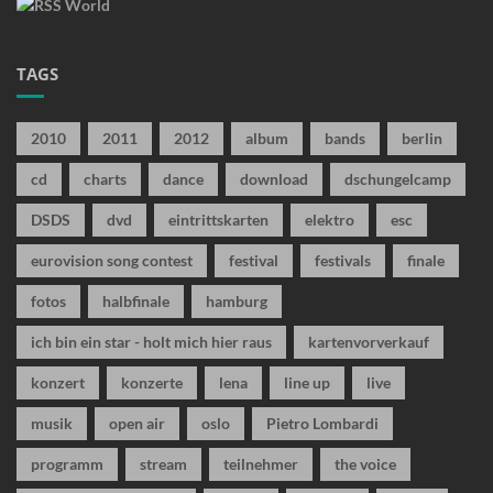
TAGS
2010
2011
2012
album
bands
berlin
cd
charts
dance
download
dschungelcamp
DSDS
dvd
eintrittskarten
elektro
esc
eurovision song contest
festival
festivals
finale
fotos
halbfinale
hamburg
ich bin ein star - holt mich hier raus
kartenvorverkauf
konzert
konzerte
lena
line up
live
musik
open air
oslo
Pietro Lombardi
programm
stream
teilnehmer
the voice