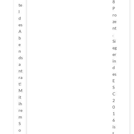
8
te
P
l
ro
d
ze
es
nt
A
.
b
Si
e
eg
n
er
ds
in
a
d
nt
es
ra
E
t!
S
M
C
it
2
ih
0
re
1
m
6
S
is
o
t