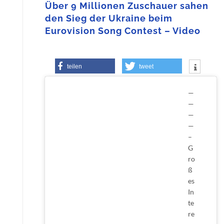
Über 9 Millionen Zuschauer sahen
den Sieg der Ukraine beim
Eurovision Song Contest – Video
teilen
tweet
—
—
—
—
–
G
ro
ß
es
In
te
re