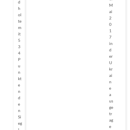
d
M
h
ai
ol
2
te
0
m
1
it
7
5
in
3
d
4
er
P
U
u
kr
n
ai
kt
n
e
e
n
a
d
us
e
ge
n
tr
Si
ag
eg
e
!