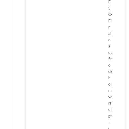
E
S
C-
Fi
n
al
e
a
us
St
o
ck
h
ol
m
ve
rf
ol
gt
–
d