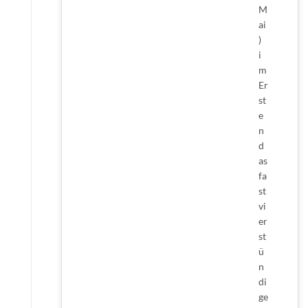
M
ai
)
i
m
Er
st
e
n
d
as
fa
st
vi
er
st
ü
n
di
ge