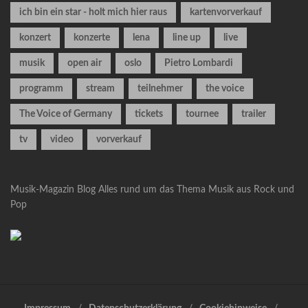
ich bin ein star - holt mich hier raus
kartenvorverkauf
konzert
konzerte
lena
line up
live
musik
open air
oslo
Pietro Lombardi
programm
stream
teilnehmer
the voice
The Voice of Germany
tickets
tournee
trailer
tv
video
vorverkauf
Musik-Magazin Blog
Alles rund um das Thema Musik aus Rock und
Pop