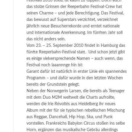
Festivals 2010 stieß, ist kaum zu toppen. Doch auch
das stolze Grinsen der Reeperbahn Festival-Crew hat
seinen Charme – und jede Berechtigung. Das Festival,
das bewusst auf Superstars verzichtet, verzeichnet
jährlich neue Besucherrekorde und erntet nationale
und internationale Anerkennung. Im fünften Jahr soll
das nicht anders sein.
Vom 23. – 25. September 2010 findet in Hamburg das
fünfte Reeperbahn-Festival statt. Und schon jetzt gibt
es einige vielversprechende Namen – auch wenn, das
Festival noch laaannnge hin ist:
Garant dafür ist natürlich in erster Linie ein spannendes
Programm – und dafür wurde in den letzten Wochen
bereits der Grundstein gelegt.
Neben der Norwegerin Larsen, die bereits als Teenager
mit dem Duo M2M weltweit die Charts aufrollte,
werden die Irie Révoltés aus Heidelberg ihr neues
Album mit der für sie typischen rebellischen Mischung
aus Reggae, Dancehall, Hip Hop, Ska, und Punk
vorstellen. Frankreichs Babylon Circus stoßen ins selbe
Horn, ergänzen das musikalische Gebräu allerdings