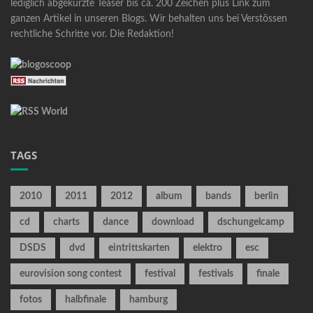
lediglich abgekürzte Teaser bis ca. 200 Zeichen plus Link zum
ganzen Artikel in unseren Blogs. Wir behalten uns bei Verstössen
rechtliche Schritte vor. Die Redaktion!
TAGS
2010
2011
2012
album
bands
berlin
cd
charts
dance
download
dschungelcamp
DSDS
dvd
eintrittskarten
elektro
esc
eurovision song contest
festival
festivals
finale
fotos
halbfinale
hamburg