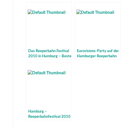
Das Reeperbahn Festival
Eurovisions-Party auf der
2010 in Hamburg – Beste
Hamburger Reeperbahn
Musik mit 180 Bands und
mit Stars und Flashmob
Künstlern
Hamburg –
Reeperbahnfestival 2010
– ein Line up der
Superklasse