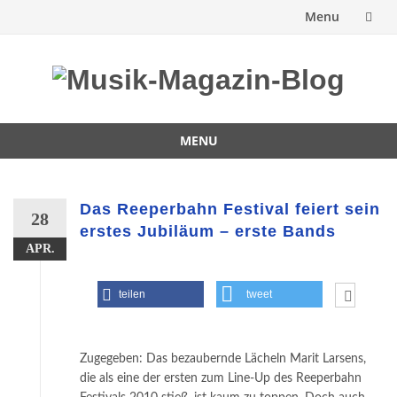
Menu
Skip
to
content
MENU
Skip
to
content
Das Reeperbahn Festival feiert sein
28
erstes Jubiläum – erste Bands
APR.
teilen
tweet
Zugegeben: Das bezaubernde Lächeln Marit Larsens,
die als eine der ersten zum Line-Up des Reeperbahn