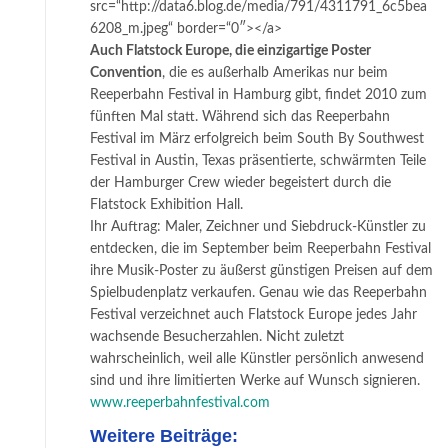
src=“http://data6.blog.de/media/791/4311791_6c5bea
6208_m.jpeg“ border=“0″></a>
Auch Flatstock Europe, die einzigartige Poster
Convention
, die es außerhalb Amerikas nur beim
Reeperbahn Festival in Hamburg gibt, findet 2010 zum
fünften Mal statt. Während sich das Reeperbahn
Festival im März erfolgreich beim South By Southwest
Festival in Austin, Texas präsentierte, schwärmten Teile
der Hamburger Crew wieder begeistert durch die
Flatstock Exhibition Hall.
Ihr Auftrag: Maler, Zeichner und Siebdruck-Künstler zu
entdecken, die im September beim Reeperbahn Festival
ihre Musik-Poster zu äußerst günstigen Preisen auf dem
Spielbudenplatz verkaufen. Genau wie das Reeperbahn
Festival verzeichnet auch Flatstock Europe jedes Jahr
wachsende Besucherzahlen. Nicht zuletzt
wahrscheinlich, weil alle Künstler persönlich anwesend
sind und ihre limitierten Werke auf Wunsch signieren.
www.reeperbahnfestival.com
Weitere Beiträge: