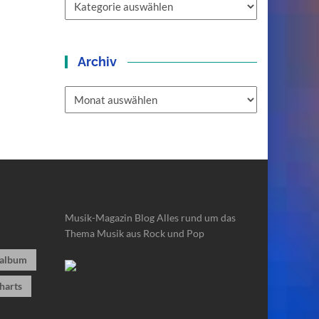
Archiv
Archiv
Musik-Magazin Blog
Alles rund um das
Thema Musik aus Rock und Pop
album
harts