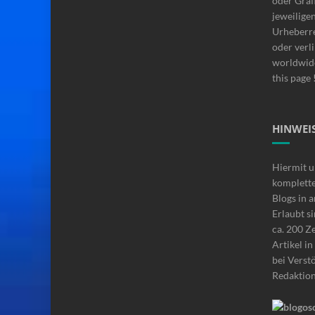
oder Graf
jeweilige
Urheberre
oder verli
worldwide
this page 
HINWEIS
Hiermit u
komplette
Blogs in 
Erlaubt si
ca. 200 Z
Artikel i
bei Verstö
Redaktio