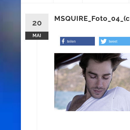
content
MSQUIRE_Foto_04_(c
20
MAI
teilen
tweet