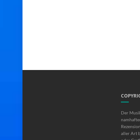
COPYRI
Der Musi
namhafte
Rezensio
aller Art 