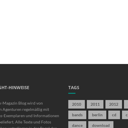
GHT-HINWEISE
TAGS
k-Magazin Blog wird von
2010
2011
2012
n Agenturen regelmäßig mit
bands
berlin
cd
c
ns-Exemplaren und Informationen
beliefert. Alle Texte und Fotos
dance
download