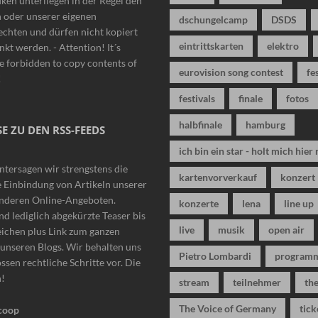
iken unterliegen in der Regel den
n oder unserer eigenen
dschungelcamp
DSDS
chten und dürfen nicht kopiert
eintrittskarten
elektro
nkt werden. - Attention! It´s
 forbidden to copy contents of
eurovision song contest
fe
!
festivals
finale
fotos
halbfinale
hamburg
E ZU DEN RSS-FEEDS
ich bin ein star - holt mich hier 
ntersagen wir strengstens die
kartenvorverkauf
konzert
 Einbindung von Artikeln unserer
anderen Online-Angeboten.
konzerte
lena
line up
nd lediglich abgekürzte Teaser bis
live
musik
open air
eichen plus Link zum ganzen
n unseren Blogs. Wir behalten uns
Pietro Lombardi
program
ssen rechtliche Schritte vor. Die
n!
stream
teilnehmer
the
The Voice of Germany
tick