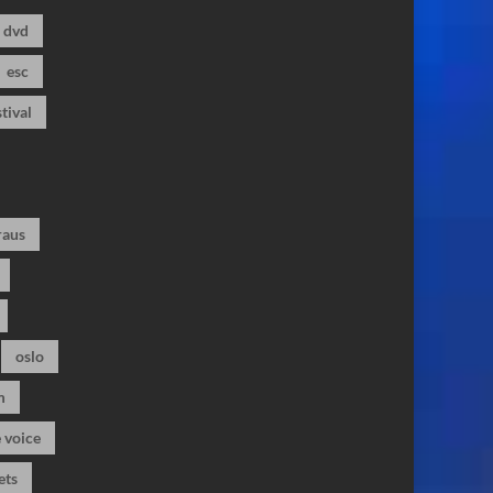
dvd
esc
stival
raus
oslo
m
 voice
ets