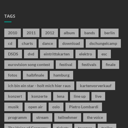
TAGS
2010
2011
2012
album
bands
berlin
cd
charts
dance
download
dschungelcamp
DSDS
dvd
eintrittskarten
elektro
esc
eurovision song contest
festival
festivals
finale
fotos
halbfinale
hamburg
ich bin ein star - holt mich hier raus
kartenvorverkauf
konzert
konzerte
lena
line up
live
musik
open air
oslo
Pietro Lombardi
programm
stream
teilnehmer
the voice
The Voice of Germany
tickets
tournee
trailer