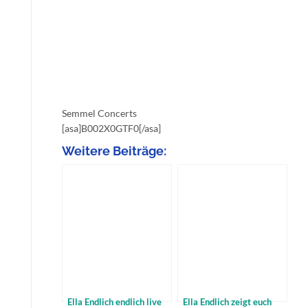
Semmel Concerts
[asa]B002X0GTF0[/asa]
Weitere Beiträge:
Ella Endlich endlich live
Ella Endlich zeigt euch