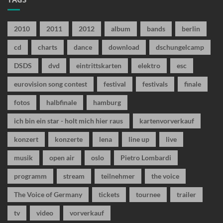
2010
2011
2012
album
bands
berlin
cd
charts
dance
download
dschungelcamp
DSDS
dvd
eintrittskarten
elektro
esc
eurovision song contest
festival
festivals
finale
fotos
halbfinale
hamburg
ich bin ein star - holt mich hier raus
kartenvorverkauf
konzert
konzerte
lena
line up
live
musik
open air
oslo
Pietro Lombardi
programm
stream
teilnehmer
the voice
The Voice of Germany
tickets
tournee
trailer
tv
video
vorverkauf