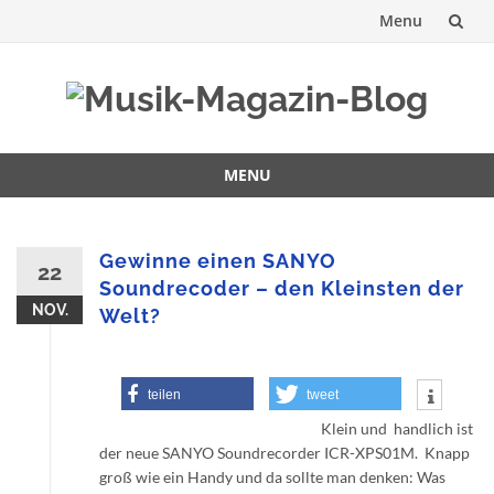
Menu
Skip
to
content
MENU
Skip
to
content
Gewinne einen SANYO
22
Soundrecoder – den Kleinsten der
NOV.
Welt?
teilen
tweet
Klein und handlich ist
der neue SANYO Soundrecorder ICR-XPS01M. Knapp
groß wie ein Handy und da sollte man denken: Was