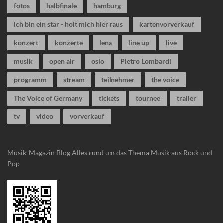
fotos
halbfinale
hamburg
ich bin ein star - holt mich hier raus
kartenvorverkauf
konzert
konzerte
lena
line up
live
musik
open air
oslo
Pietro Lombardi
programm
stream
teilnehmer
the voice
The Voice of Germany
tickets
tournee
trailer
tv
video
vorverkauf
Musik-Magazin Blog
Alles rund um das Thema Musik aus Rock und
Pop