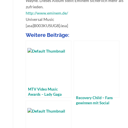
Wayne. Dieses Album stellt Eminem sicherlich mehr als
zufrieden.
http://www.eminem.de/
Universal Music
[asa]B003KUSUG8[/asa]
Weitere Beiträge:
MTV Video Music
Awards – Lady Gaga
Recovery Child – Fans
räumt ab – Justin Bieber
gewinnen mit Social
der beste Neue
Media und Akustik-
Konzerten