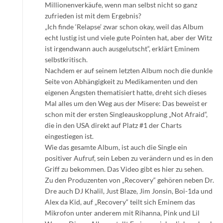
Millionenverkäufe, wenn man selbst nicht so ganz
zufrieden ist mit dem Ergebnis?
„Ich finde ‘Relapse’ zwar schon okay, weil das Album
echt lustig ist und viele gute Pointen hat, aber der Witz
ist irgendwann auch ausgelutscht“, erklärt Eminem
selbstkritisch.
Nachdem er auf seinem letzten Album noch die dunkle
Seite von Abhängigkeit zu Medikamenten und den
eigenen Ängsten thematisiert hatte, dreht sich dieses
Mal alles um den Weg aus der Misere: Das beweist er
schon mit der ersten Singleauskopplung „Not Afraid“,
die in den USA direkt auf Platz #1 der Charts
eingestiegen ist.
Wie das gesamte Album, ist auch die Single ein
positiver Aufruf, sein Leben zu verändern und es in den
Griff zu bekommen. Das Video gibt es hier zu sehen.
Zu den Produzenten von „Recovery“ gehören neben Dr.
Dre auch DJ Khalil, Just Blaze, Jim Jonsin, Boi-1da und
Alex da Kid, auf „Recovery“ teilt sich Eminem das
Mikrofon unter anderem mit Rihanna, Pink und Lil