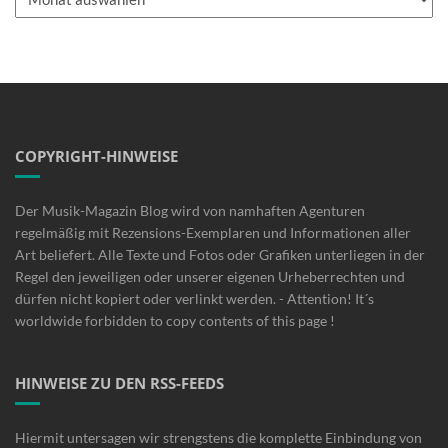
COPYRIGHT-HINWEISE
Der Musik-Magazin Blog wird von namhaften Agenturen
regelmäßig mit Rezensions-Exemplaren und Informationen aller
Art beliefert. Alle Texte und Fotos oder Grafiken unterliegen in der
Regel den jeweiligen oder unserer eigenen Urheberrechten und
dürfen nicht kopiert oder verlinkt werden. - Attention! It´s
worldwide forbidden to copy contents of this page !
HINWEISE ZU DEN RSS-FEEDS
Hiermit untersagen wir strengstens die komplette Einbindung von