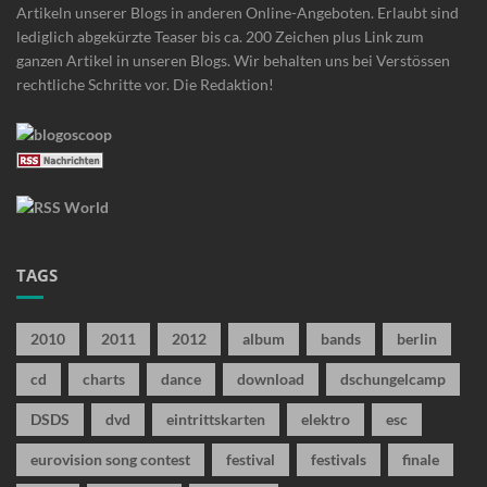
Artikeln unserer Blogs in anderen Online-Angeboten. Erlaubt sind
lediglich abgekürzte Teaser bis ca. 200 Zeichen plus Link zum
ganzen Artikel in unseren Blogs. Wir behalten uns bei Verstössen
rechtliche Schritte vor. Die Redaktion!
TAGS
2010
2011
2012
album
bands
berlin
cd
charts
dance
download
dschungelcamp
DSDS
dvd
eintrittskarten
elektro
esc
eurovision song contest
festival
festivals
finale