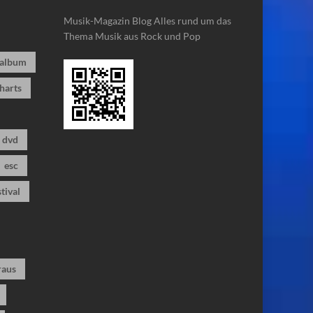
Musik-Magazin Blog
Alles rund um das
Thema Musik aus Rock und Pop
album
harts
dvd
esc
stival
raus