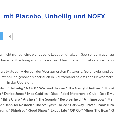
.a. mit Placebo, Unheilig und NOFX
val nicht nur auf eine wundevolle Location direkt am See, sondern auch au
rhin eine Mischung aus hochkarätigen Headlinern und viel versprechend
n als Skatepunk-Heroen der 90er zur ersten Kategorie. Goldhawks sind ber
heimtipp und gehören sicher auch in Deutschland bald zu den Newcomern
amm in der Übersicht:
es/Brot * Unheilig * NOFX * Wir sind Helden * The Gaslight Anthem * Mons
* Danko Jones * Mad Caddies * Black Rebel Motorcycle Club * Bela B y 
* Biffy Clyro * Archive * The Sounds * Revolverheld * All Time Low * Mel
* Jennifer Rostock * The 69 Eyes * Thrice * Parkway Drive * Frank Turn
Drums * Skindred * Good Shoes * Expatriate * OK Go * Minus The Bear * 