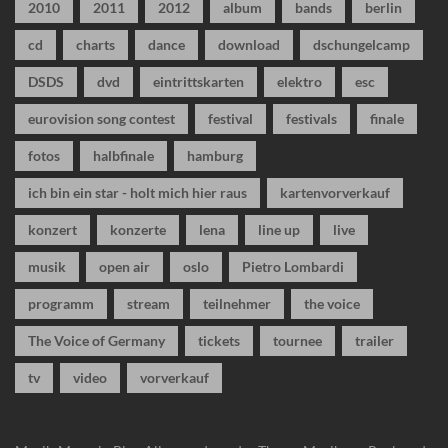
2010
2011
2012
album
bands
berlin
cd
charts
dance
download
dschungelcamp
DSDS
dvd
eintrittskarten
elektro
esc
eurovision song contest
festival
festivals
finale
fotos
halbfinale
hamburg
ich bin ein star - holt mich hier raus
kartenvorverkauf
konzert
konzerte
lena
line up
live
musik
open air
oslo
Pietro Lombardi
programm
stream
teilnehmer
the voice
The Voice of Germany
tickets
tournee
trailer
tv
video
vorverkauf