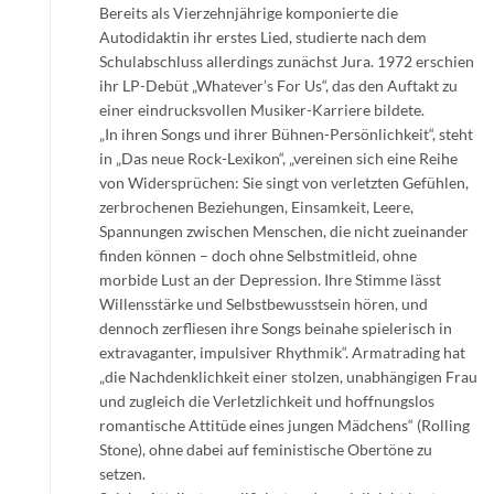
Bereits als Vierzehnjährige komponierte die
Autodidaktin ihr erstes Lied, studierte nach dem
Schulabschluss allerdings zunächst Jura. 1972 erschien
ihr LP-Debüt „Whatever’s For Us“, das den Auftakt zu
einer eindrucksvollen Musiker-Karriere bildete.
„In ihren Songs und ihrer Bühnen-Persönlichkeit“, steht
in „Das neue Rock-Lexikon“, „vereinen sich eine Reihe
von Widersprüchen: Sie singt von verletzten Gefühlen,
zerbrochenen Beziehungen, Einsamkeit, Leere,
Spannungen zwischen Menschen, die nicht zueinander
finden können – doch ohne Selbstmitleid, ohne
morbide Lust an der Depression. Ihre Stimme lässt
Willensstärke und Selbstbewusstsein hören, und
dennoch zerfliesen ihre Songs beinahe spielerisch in
extravaganter, impulsiver Rhythmik“. Armatrading hat
„die Nachdenklichkeit einer stolzen, unabhängigen Frau
und zugleich die Verletzlichkeit und hoffnungslos
romantische Attitüde eines jungen Mädchens“ (Rolling
Stone), ohne dabei auf feministische Obertöne zu
setzen.