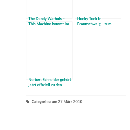
The Dandy Warhols –
Honky Tonk in
This Machine kommt im
Braunschweig – zum
April
Neunten
Norbert Schneider gehört
jetzt offiziell zu den
besten Bluesmusikern
Europas
Categories: am 27 März 2010