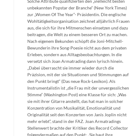
Solche Attribute qualifizierten den „vielleicht besten
unbekannten Popstar der Branche“ (New York Times)
zur „Women Of The Year“- Präsidentin. Die englische
Wohltätigkeitsorganisation zeichnet alljährlich Frauen
aus, die sich für ihre Mitmenschen einsetzen und dazu
beitragen, die Welt zu einem besseren Ort zu machen.
Nach eigenem Bekunden schöpft die Joni-Mitchell-
Bewunderin ihre Song-Poesie nicht aus dem privaten
Erleben, sondern aus Alltagsbeobachtungen. In die
versetzt sich Joan Armatrading dann lyrisch hinein.
„Dabei überrascht sie immer wieder durch die
Präzision, mit der sie Situationen und Stimmungen auf
den Punkt bringt“ (Das neue Rock-Lexikon). Als
Instrumentalistin ist „die Frau mit der unvergesslichen
Stimme“ (Washington Post) eine Klasse für sich: „Was
sie mit ihrer Gitarre anstellt, das hat man in solcher
Konzentration von Musikalität, Emotionalität und
Originalität seit den Konzerten von Janis Joplin nicht
mehr erlebt“, stand in der FAZ. Joan Armatradings
Stellenwert brachte der Kritiker des Record Collector
folgendermaßen auf den Punkt: „Sie baut ihre