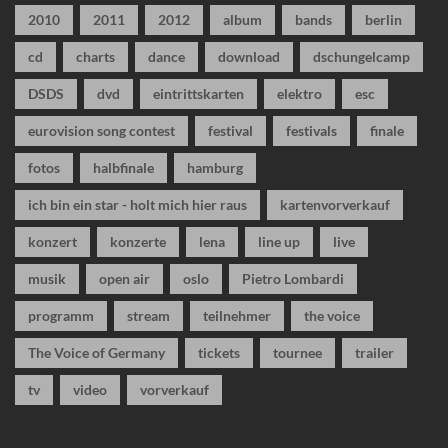
2010
2011
2012
album
bands
berlin
cd
charts
dance
download
dschungelcamp
DSDS
dvd
eintrittskarten
elektro
esc
eurovision song contest
festival
festivals
finale
fotos
halbfinale
hamburg
ich bin ein star - holt mich hier raus
kartenvorverkauf
konzert
konzerte
lena
line up
live
musik
open air
oslo
Pietro Lombardi
programm
stream
teilnehmer
the voice
The Voice of Germany
tickets
tournee
trailer
tv
video
vorverkauf