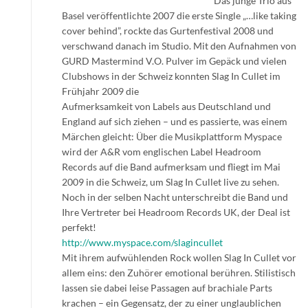
Das junge Trio aus
Basel veröffentlichte 2007 die erste Single „…like taking
cover behind”, rockte das Gurtenfestival 2008 und
verschwand danach im Studio. Mit den Aufnahmen von
GURD Mastermind V.O. Pulver im Gepäck und vielen
Clubshows in der Schweiz konnten Slag In Cullet im
Frühjahr 2009 die
Aufmerksamkeit von Labels aus Deutschland und
England auf sich ziehen – und es passierte, was einem
Märchen gleicht: Über die Musikplattform Myspace
wird der A&R vom englischen Label Headroom
Records auf die Band aufmerksam und fliegt im Mai
2009 in die Schweiz, um Slag In Cullet live zu sehen.
Noch in der selben Nacht unterschreibt die Band und
Ihre Vertreter bei Headroom Records UK, der Deal ist
perfekt!
http://www.myspace.com/slagincullet
Mit ihrem aufwühlenden Rock wollen Slag In Cullet vor
allem eins: den Zuhörer emotional berühren. Stilistisch
lassen sie dabei leise Passagen auf brachiale Parts
krachen – ein Gegensatz, der zu einer unglaublichen