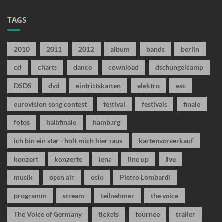
TAGS
2010
2011
2012
album
bands
berlin
cd
charts
dance
download
dschungelcamp
DSDS
dvd
eintrittskarten
elektro
esc
eurovision song contest
festival
festivals
finale
fotos
halbfinale
hamburg
ich bin ein star - holt mich hier raus
kartenvorverkauf
konzert
konzerte
lena
line up
live
musik
open air
oslo
Pietro Lombardi
programm
stream
teilnehmer
the voice
The Voice of Germany
tickets
tournee
trailer