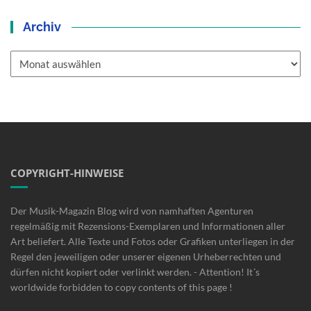
Archiv
Archiv
COPYRIGHT-HINWEISE
Der Musik-Magazin Blog wird von namhaften Agenturen
regelmäßig mit Rezensions-Exemplaren und Informationen aller
Art beliefert. Alle Texte und Fotos oder Grafiken unterliegen in der
Regel den jeweiligen oder unserer eigenen Urheberrechten und
dürfen nicht kopiert oder verlinkt werden. - Attention! It´s
worldwide forbidden to copy contents of this page !