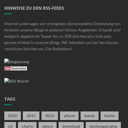
HINWEISE ZU DEN RSS-FEEDS
Hiermit untersagen wir strengstens die komplette Einbindung von
Artikeln unserer Blogs in anderen Online-Angeboten. Erlaubt sind
lediglich abgekürzte Teaser bis ca. 200 Zeichen plus Link zum
ganzen Artikel in unseren Blogs. Wir behalten uns bei Verstössen
rechtliche Schritte vor. Die Redaktion!
TAGS
2010
2011
2012
album
bands
berlin
cd
charts
dance
download
dschungelcamp