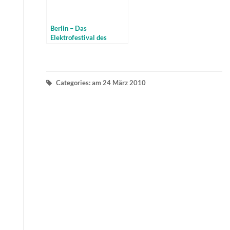
Berlin – Das
Elektrofestival des
Jahres – WE ARE ONE
u.a. mit Paul van Dyk
Categories: am 24 März 2010