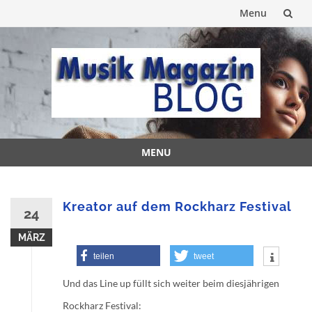
Menu
Skip
to
content
MENU
Skip
to
content
Kreator auf dem Rockharz Festival
24
MÄRZ
teilen
tweet
Und das Line up füllt sich weiter beim diesjährigen
Rockharz Festival: