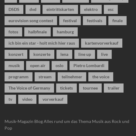
DSDS
dvd
eintrittskarten
elektro
esc
eurovision song contest
festival
festivals
finale
fotos
halbfinale
hamburg
ich bin ein star - holt mich hier raus
kartenvorverkauf
konzert
konzerte
lena
line up
live
musik
open air
oslo
Pietro Lombardi
programm
stream
teilnehmer
the voice
The Voice of Germany
tickets
tournee
trailer
tv
video
vorverkauf
Musik-Magazin Blog
Alles rund um das Thema Musik aus Rock und
Pop