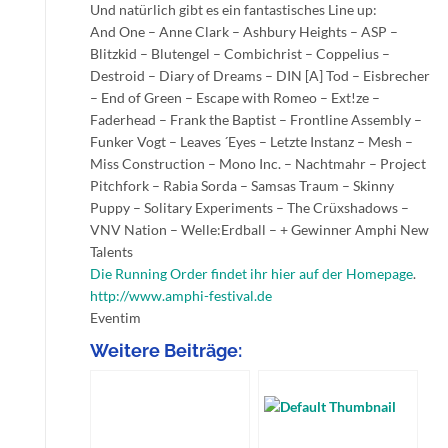
Und natürlich gibt es ein fantastisches Line up:
And One – Anne Clark – Ashbury Heights – ASP –
Blitzkid – Blutengel – Combichrist – Coppelius –
Destroid – Diary of Dreams – DIN [A] Tod – Eisbrecher
– End of Green – Escape with Romeo – Ext!ze –
Faderhead – Frank the Baptist – Frontline Assembly –
Funker Vogt – Leaves ´Eyes – Letzte Instanz – Mesh –
Miss Construction – Mono Inc. – Nachtmahr – Project
Pitchfork – Rabia Sorda – Samsas Traum – Skinny
Puppy – Solitary Experiments – The Crüxshadows –
VNV Nation – Welle:Erdball – + Gewinner Amphi New
Talents
Die Running Order findet ihr hier auf der Homepage
.
http://www.amphi-festival.de
Eventim
Weitere Beiträge: