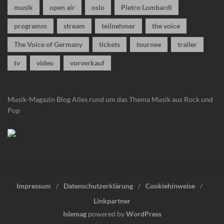
musik
open air
oslo
Pietro Lombardi
programm
stream
teilnehmer
the voice
The Voice of Germany
tickets
tournee
trailer
tv
video
vorverkauf
Musik-Magazin Blog
Alles rund um das Thema Musik aus Rock und
Pop
Impressum
Datenschutzerklärung
Cookiehinweise
Linkpartner
Islemag
powered by
WordPress