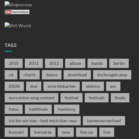
TAGS
2010
2011
2012
album
bands
berlin
cd
charts
dance
download
dschungelcamp
DSDS
dvd
eintrittskarten
elektro
esc
eurovision song contest
festival
festivals
finale
fotos
halbfinale
hamburg
ich bin ein star - holt mich hier raus
kartenvorverkauf
konzert
konzerte
lena
line up
live