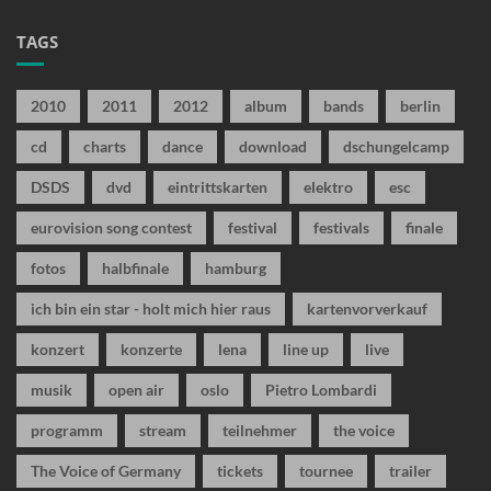
TAGS
2010
2011
2012
album
bands
berlin
cd
charts
dance
download
dschungelcamp
DSDS
dvd
eintrittskarten
elektro
esc
eurovision song contest
festival
festivals
finale
fotos
halbfinale
hamburg
ich bin ein star - holt mich hier raus
kartenvorverkauf
konzert
konzerte
lena
line up
live
musik
open air
oslo
Pietro Lombardi
programm
stream
teilnehmer
the voice
The Voice of Germany
tickets
tournee
trailer