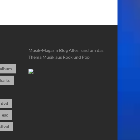
Musik-Magazin Blog
Alles rund um das
Thema Musik aus Rock und Pop
album
harts
dvd
esc
stival