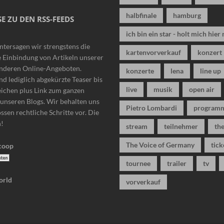
halbfinale
hamburg
E ZU DEN RSS-FEEDS
ich bin ein star - holt mich hier 
ntersagen wir strengstens die
kartenvorverkauf
konzert
 Einbindung von Artikeln unserer
anderen Online-Angeboten.
konzerte
lena
line up
nd lediglich abgekürzte Teaser bis
live
musik
open air
eichen plus Link zum ganzen
n unseren Blogs. Wir behalten uns
Pietro Lombardi
program
ssen rechtliche Schritte vor. Die
n!
stream
teilnehmer
the
The Voice of Germany
tick
tournee
trailer
tv
vorverkauf