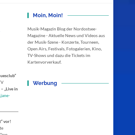
Moin, Moin!
R
Musik-Magazin Blog der Nordostsee-
Magazine - Aktuelle News und Videos aus
der Musik-Szene - Konzerte, Tourneen,
Open Airs, Festivals, Fotogalerien, Kino,
TV-Shows und dazu die Tickets im
Kartenvorverkauf.
uesclub“
TV
Werbung
– „Live in
jane-
“ vor!
te
 Don