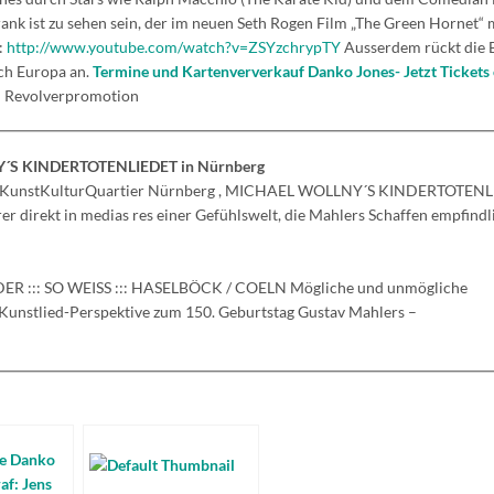
nk ist zu sehen sein, der im neuen Seth Rogen Film „The Green Hornet“ 
:
http://www.youtube.com/watch?v=ZSYzchrypTY
Ausserdem rückt die 
ach Europa an.
Termine und Kartenververkauf Danko Jones- Jetzt Tickets 
 Revolverpromotion
S KINDERTOTENLIEDET in Nürnberg
 im KunstKulturQuartier Nürnberg , MICHAEL WOLLNY´S KINDERTOTENL
r direkt in medias res einer Gefühlswelt, die Mahlers Schaffen empfindl
::: SO WEISS ::: HASELBÖCK / COELN Mögliche und unmögliche
Kunstlied-Perspektive zum 150. Geburtstag Gustav Mahlers –