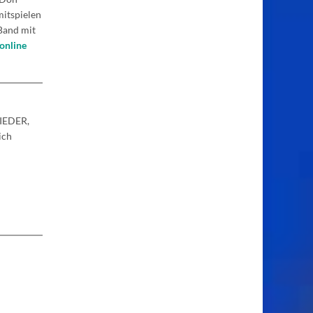
mitspielen
Band mit
online
IEDER,
ich