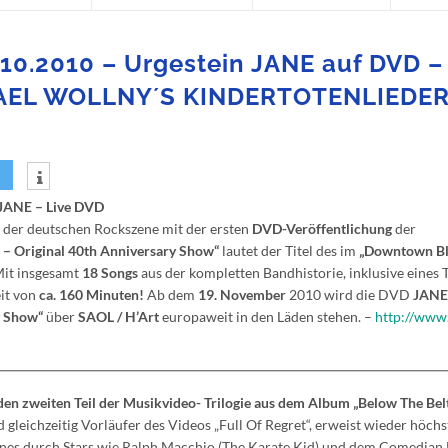
10.2010 – Urgestein JANE auf DVD –
HAEL WOLLNY´S KINDERTOTENLIEDE
JANE – Live DVD
 der deutschen Rockszene mit der ersten
DVD-Veröffentlichung
der
0 – Original 40th Anniversary Show“
lautet der Titel des im
„Downtown Bl
it insgesamt
18 Songs
aus der kompletten Bandhistorie, inklusive eines 
eit von
ca. 160 Minuten!
Ab dem
19. November
2010 wird die DVD
JANE 
y Show“
über
SAOL / H’Art
europaweit in den Läden stehen. –
http://www.
den zweiten Teil der Musikvideo- Trilogie aus dem Album „Below The Belt
gleichzeitig Vorläufer des Videos „Full Of Regret“, erweist wieder höchs
ones durch Stars wie Ralph Macchio (The Karate Kid) und dem Comedian