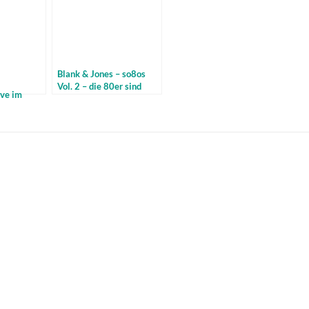
Blank & Jones – so8os
Vol. 2 – die 80er sind
ive im
zurück