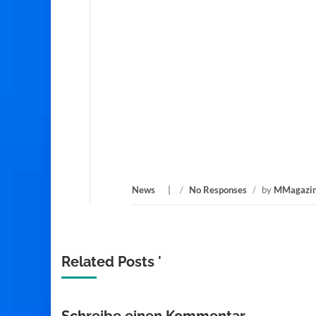
News
/
No Responses
/
by
MMagazi
Related Posts '