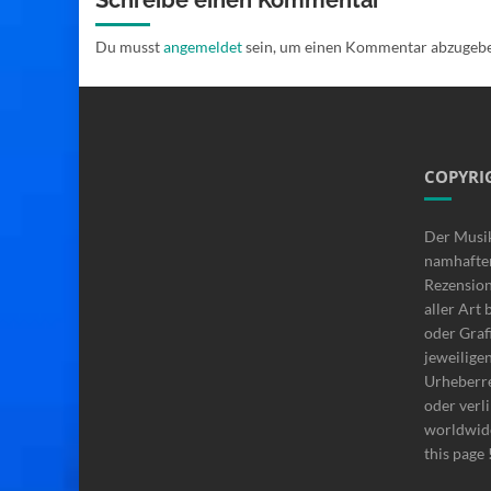
Schreibe einen Kommentar
Du musst
angemeldet
sein, um einen Kommentar abzugeb
COPYRI
Der Musi
namhafte
Rezensio
aller Art 
oder Graf
jeweilige
Urheberre
oder verli
worldwide
this page 