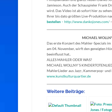
Jamieson. Auch der Schauspieler Frank Dra
wird. Das Video ist ab sofort hier zu sehen
Ihrer bis dato größten Live-Produktion n
bestellen
–
http://www.dankojones.com/
–
MICHAEL WOLLNY´
Das erste Konzert des Mahler-Specials
am 04. November, wirft den geneigten Höre
beeinflusst hat..
ALLES MAHLER ODER WAS?
MICHAEL WOLLNY`S KINDERTOTENLIEDER 
MahlerLieder aus Jazz-, Kammerpop- und 
www.kunstkulturquartier.de
Weitere Beiträge: