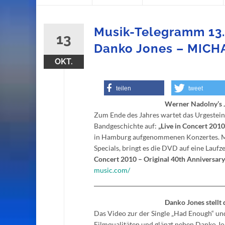
content
Musik-Telegramm 13.
13
Danko Jones – MIC
OKT.
teilen
tweet
Werner Nadolny’s 
Zum Ende des Jahres wartet das Urgestein
Bandgeschichte auf:
„Live in Concert 201
in Hamburg aufgenommenen Konzertes. M
Specials, bringt es die DVD auf eine Laufz
Concert 2010 – Original 40th Anniversar
music.com/
Danko Jones stellt 
Das Video zur der Single „Had Enough“ und 
Filmqualitäten und glänzt neben Danko J