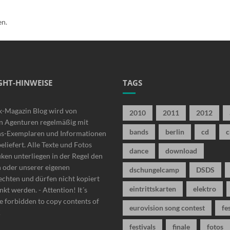
en.
GHT-HINWEISE
TAGS
k-Magazin Blog wird von
2010
2011
2012
n Agenturen regelmäßig mit
bands
berlin
cd
c
ns-Exemplaren und Informationen
beliefert. Alle Texte und Fotos
dance
download
iken unterliegen in der Regel den
n oder unserer eigenen
dschungelcamp
DSDS
chten und dürfen nicht kopiert
eintrittskarten
elektro
nkt werden. - Attention! It´s
 forbidden to copy contents of
eurovision song contest
fe
!
festivals
finale
fotos