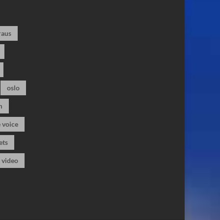
raus
oslo
m
 voice
ets
video