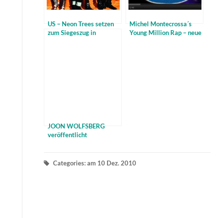
US – Neon Trees setzen
Michel Montecrossa´s
zum Siegeszug in
Young Million Rap – neue
Deutschland an – Video
politische Sprache des
jungen Israel im
Blickpunkt
JOON WOLFSBERG
veröffentlicht
WONDERLAND im Juni
2012 – Interview
Categories: am 10 Dez. 2010