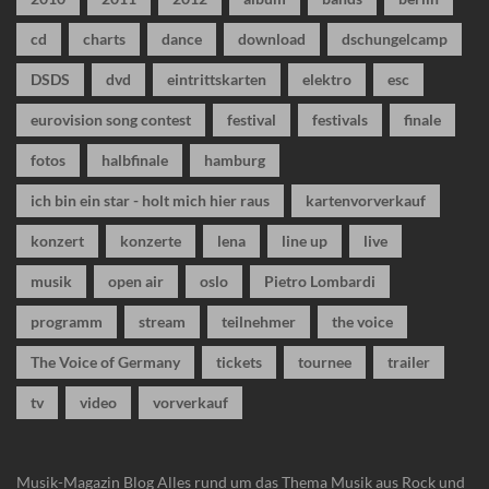
cd
charts
dance
download
dschungelcamp
DSDS
dvd
eintrittskarten
elektro
esc
eurovision song contest
festival
festivals
finale
fotos
halbfinale
hamburg
ich bin ein star - holt mich hier raus
kartenvorverkauf
konzert
konzerte
lena
line up
live
musik
open air
oslo
Pietro Lombardi
programm
stream
teilnehmer
the voice
The Voice of Germany
tickets
tournee
trailer
tv
video
vorverkauf
Musik-Magazin Blog
Alles rund um das Thema Musik aus Rock und