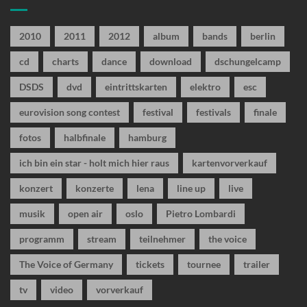
2010
2011
2012
album
bands
berlin
cd
charts
dance
download
dschungelcamp
DSDS
dvd
eintrittskarten
elektro
esc
eurovision song contest
festival
festivals
finale
fotos
halbfinale
hamburg
ich bin ein star - holt mich hier raus
kartenvorverkauf
konzert
konzerte
lena
line up
live
musik
open air
oslo
Pietro Lombardi
programm
stream
teilnehmer
the voice
The Voice of Germany
tickets
tournee
trailer
tv
video
vorverkauf