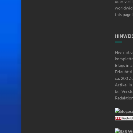
oder verli
worldwide
this page 
HINWEIS
Hiermit u
komplette
Blogs in 
Erlaubt si
ca. 200 Z
Artikel i
bei Verstö
Redaktio