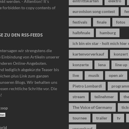
eintrittskarten
elektro
nkt werden. - Attention! It´s
 forbidden to copy contents of
eurovision song contest
fe
!
festivals
finale
fotos
halbfinale
hamburg
E ZU DEN RSS-FEEDS
ich bin ein star - holt mich hier 
ntersagen wir strengstens die
kartenvorverkauf
konzert
 Einbindung von Artikeln unserer
anderen Online-Angeboten.
konzerte
lena
line up
nd lediglich abgekürzte Teaser bis
live
musik
open air
eichen plus Link zum ganzen
n unseren Blogs. Wir behalten uns
Pietro Lombardi
program
ssen rechtliche Schritte vor. Die
n!
stream
teilnehmer
the
The Voice of Germany
tick
tournee
trailer
tv
vorverkauf