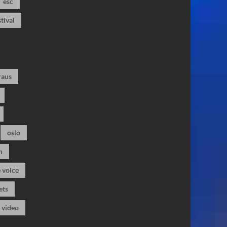
esc
stival
raus
oslo
m
 voice
ets
video