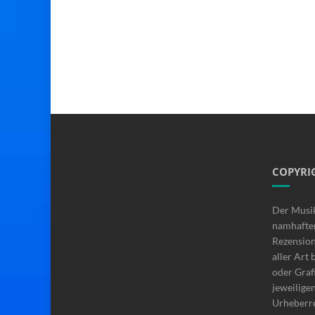
COPYRI
Der Musi
namhafte
Rezensio
aller Art 
oder Graf
jeweilige
Urheberre