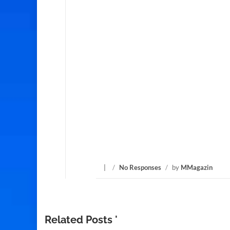
/
No Responses
/
by
MMagazin
Related Posts '