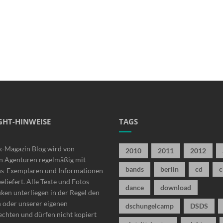
GHT-HINWEISE
TAGS
k-Magazin Blog wird von
2010
2011
2012
n Agenturen regelmäßig mit
bands
berlin
cd
c
ns-Exemplaren und Informationen
beliefert. Alle Texte und Fotos
dance
download
iken unterliegen in der Regel den
n oder unserer eigenen
dschungelcamp
DSDS
chten und dürfen nicht kopiert