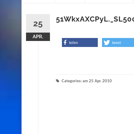
content
51WkxAXCPyL._SL50
25
APR.
teilen
tweet
Categories: am 25 Apr. 2010