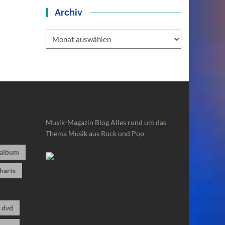
Archiv
Archiv
Musik-Magazin Blog
Alles rund um das
Thema Musik aus Rock und Pop
album
harts
dvd