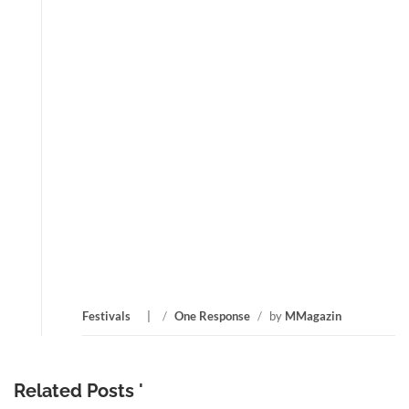
Festivals
/
One Response
/
by
MMagazin
Related Posts '