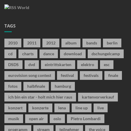
TAGS
2010
2011
2012
album
bands
berlin
cd
charts
dance
download
dschungelcamp
DSDS
dvd
eintrittskarten
elektro
esc
eurovision song contest
festival
festivals
finale
fotos
halbfinale
hamburg
ich bin ein star - holt mich hier raus
kartenvorverkauf
konzert
konzerte
lena
line up
live
musik
open air
oslo
Pietro Lombardi
programm
stream
teilnehmer
the voice