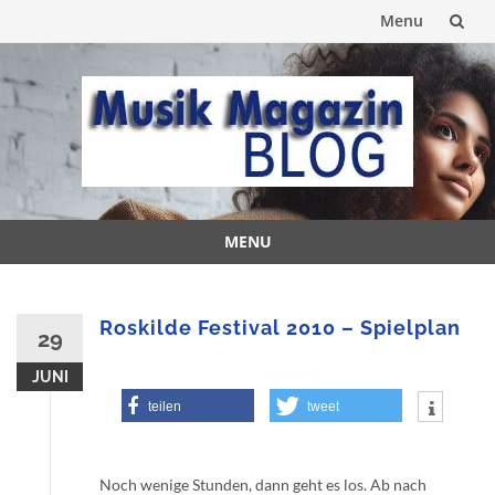
Menu
Skip
to
content
MENU
Skip
to
content
Roskilde Festival 2010 – Spielplan
29
JUNI
teilen
tweet
Noch wenige Stunden, dann geht es los. Ab nach