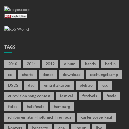
TAGS
2010
2011
2012
album
bands
berlin
cd
charts
dance
download
dschungelcamp
DSDS
dvd
eintrittskarten
elektro
esc
eurovision song contest
festival
festivals
finale
fotos
halbfinale
hamburg
ich bin ein star - holt mich hier raus
kartenvorverkauf
konzert
konzerte
lena
line up
live