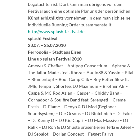
begutachten ist. Dort kann man übrigens vor dem
Festival auch eine optimale Planung der persönlichen
Künstlerhighlights vornehmen, in dem man sich seine
individuelle Running Order zusammenstellt.
http://www.splash-festival.de
splash! Festival
23.07. – 25.07.2010
Ferropolis – Stadt aus Eisen
Line up splash Festival 2010
Amewu & Chefket – Antipop Consortium – Aphroe &
The Tailor Mades feat. Rheza – Audio88 & Yassin – Bilal
– Blumentopf – Boot Camp Clik – Boy Better Slew ft.
JME, Tempa T, Shortee, DJ Maximum – Brother Ali –
Caspa & MC Rod Azlan – Casper – Chiddy Bang –
Cornadoor & Soulfire Band feat. Serengeti – Creme
Fresh – D-Flame – Denyo & DJ Mad (Beginner
Soundsystem) – Die Orsons – DJ Binichnich – DJ Fake
– DJ Kenny D – DJ Kid Capri – DJ Mas Massive – DJ
Rafik – DJ Ron & DJ Shusta präsentieren Tefla & Jaleel –
DJ Sepalot – Dorian Concept – Fagget Fairys –