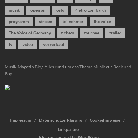
musik
open air
oslo
Pietro Lombardi
programm
stream
teilnehmer
the voice
The Voice of Germany
tickets
tournee
trailer
tv
video
vorverkauf
Musik-Magazin Blog
Alles rund um das Thema Musik aus Rock und
Pop
Impressum
Datenschutzerklärung
Cookiehinweise
Linkpartner
Islemag
powered by
WordPress