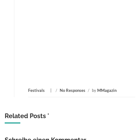
Festivals
/
No Responses
/
by
MMagazin
Related Posts '