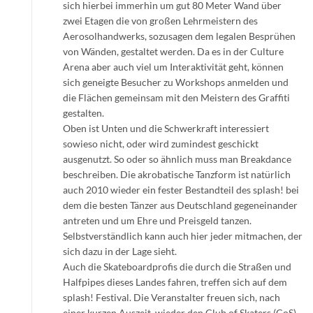
sich hierbei immerhin um gut 80 Meter Wand über
zwei Etagen die von großen Lehrmeistern des
Aerosolhandwerks, sozusagen dem legalen Besprühen
von Wänden, gestaltet werden. Da es in der Culture
Arena aber auch viel um Interaktivität geht, können
sich geneigte Besucher zu Workshops anmelden und
die Flächen gemeinsam mit den Meistern des Graffiti
gestalten.
Oben ist Unten und die Schwerkraft interessiert
sowieso nicht, oder wird zumindest geschickt
ausgenutzt. So oder so ähnlich muss man Breakdance
beschreiben. Die akrobatische Tanzform ist natürlich
auch 2010 wieder ein fester Bestandteil des splash! bei
dem die besten Tänzer aus Deutschland gegeneinander
antreten und um Ehre und Preisgeld tanzen.
Selbstverständlich kann auch hier jeder mitmachen, der
sich dazu in der Lage sieht.
Auch die Skateboardprofis die durch die Straßen und
Halfpipes dieses Landes fahren, treffen sich auf dem
splash! Festival. Die Veranstalter freuen sich, nach
einer kurzen Auszeit, wieder den Club of Skaters (CoS)