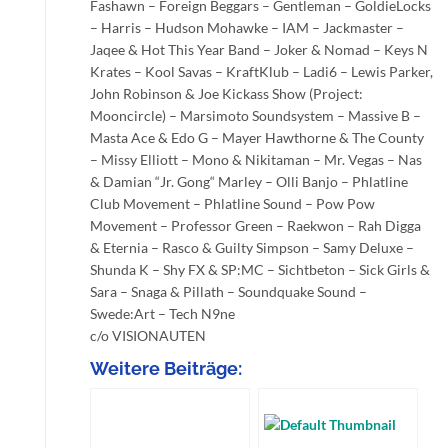
Fashawn – Foreign Beggars – Gentleman – GoldieLocks
– Harris – Hudson Mohawke – IAM – Jackmaster –
Jaqee & Hot This Year Band – Joker & Nomad – Keys N
Krates – Kool Savas – KraftKlub – Ladi6 – Lewis Parker,
John Robinson & Joe Kickass Show (Project:
Mooncircle) – Marsimoto Soundsystem – Massive B –
Masta Ace & Edo G – Mayer Hawthorne & The County
– Missy Elliott – Mono & Nikitaman – Mr. Vegas – Nas
& Damian “Jr. Gong“ Marley – Olli Banjo – Phlatline
Club Movement – Phlatline Sound – Pow Pow
Movement – Professor Green – Raekwon – Rah Digga
& Eternia – Rasco & Guilty Simpson – Samy Deluxe –
Shunda K – Shy FX & SP:MC – Sichtbeton – Sick Girls &
Sara – Snaga & Pillath – Soundquake Sound –
Swede:Art – Tech N9ne
c/o VISIONAUTEN
Weitere Beiträge: