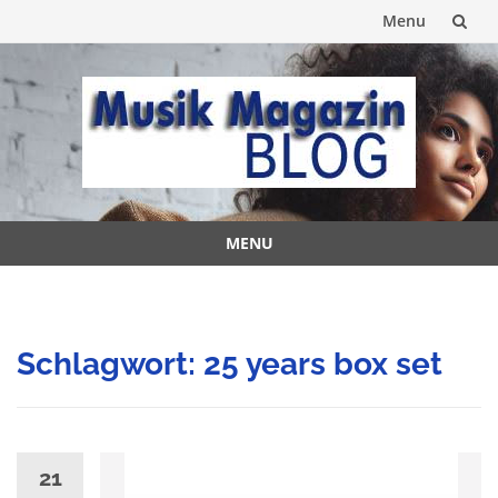
Menu
Skip
to
content
MENU
Skip
to
content
Schlagwort:
25 years box set
21