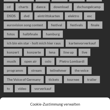
cd
charts
dance
download
dschungelcamp
DSDS
dvd
eintrittskarten
elektro
esc
eurovision song contest
festival
festivals
finale
fotos
halbfinale
hamburg
ich bin ein star - holt mich hier raus
kartenvorverkauf
konzert
konzerte
lena
line up
live
musik
open air
oslo
Pietro Lombardi
programm
stream
teilnehmer
the voice
The Voice of Germany
tickets
tournee
trailer
tv
video
vorverkauf
Cookie-Zustimmung verwalten
Musik-Magazin Blog
Alles rund um das Thema Musik aus Rock und