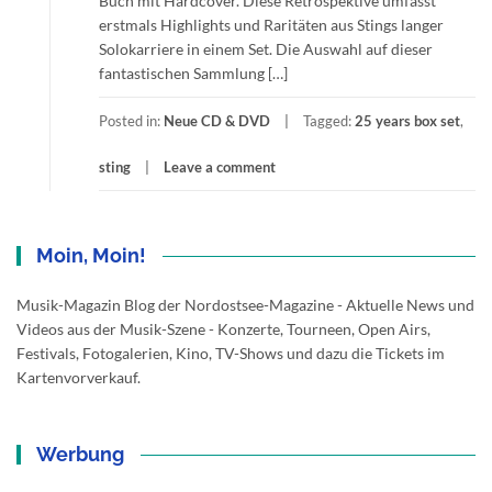
Buch mit Hardcover. Diese Retrospektive umfasst
erstmals Highlights und Raritäten aus Stings langer
Solokarriere in einem Set. Die Auswahl auf dieser
fantastischen Sammlung […]
Posted in:
Neue CD & DVD
Tagged:
25 years box set
,
sting
Leave a comment
Moin, Moin!
Musik-Magazin Blog der Nordostsee-Magazine - Aktuelle News und
Videos aus der Musik-Szene - Konzerte, Tourneen, Open Airs,
Festivals, Fotogalerien, Kino, TV-Shows und dazu die Tickets im
Kartenvorverkauf.
Werbung