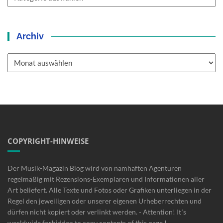
Archiv
Archiv
COPYRIGHT-HINWEISE
Der Musik-Magazin Blog wird von namhaften Agenturen
regelmäßig mit Rezensions-Exemplaren und Informationen aller
Art beliefert. Alle Texte und Fotos oder Grafiken unterliegen in der
Regel den jeweiligen oder unserer eigenen Urheberrechten und
dürfen nicht kopiert oder verlinkt werden. - Attention! It´s
worldwide forbidden to copy contents of this page !