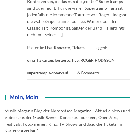
Kontroversen, ob das nun die „echten“ Supertramps
sind oder nicht. Für die waren Supertramp-Fans ist
jedenfalls die kommende Tournee von Roger Hodgson
die wahre Supertramp Tournee. War er doch der
Classic-Hit-Komponist/Sänger der Band – allerdings
nicht mit seiner […]
Posted in:
Live-Konzerte
,
Tickets
Tagged:
eintrittskarten
,
konzerte
,
live
,
ROGER HODGSON
,
supertramp
,
vorverkauf
6 Comments
Moin, Moin!
Musik-Magazin Blog der Nordostsee-Magazine - Aktuelle News und
Videos aus der Musik-Szene - Konzerte, Tourneen, Open Airs,
Festivals, Fotogalerien, Kino, TV-Shows und dazu die Tickets im
Kartenvorverkauf.