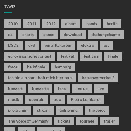
TAGS
2010
2011
2012
album
bands
berlin
cd
charts
dance
download
dschungelcamp
DSDS
dvd
eintrittskarten
elektro
esc
eurovision song contest
festival
festivals
finale
fotos
halbfinale
hamburg
ich bin ein star - holt mich hier raus
kartenvorverkauf
konzert
konzerte
lena
line up
live
musik
open air
oslo
Pietro Lombardi
programm
stream
teilnehmer
the voice
The Voice of Germany
tickets
tournee
trailer