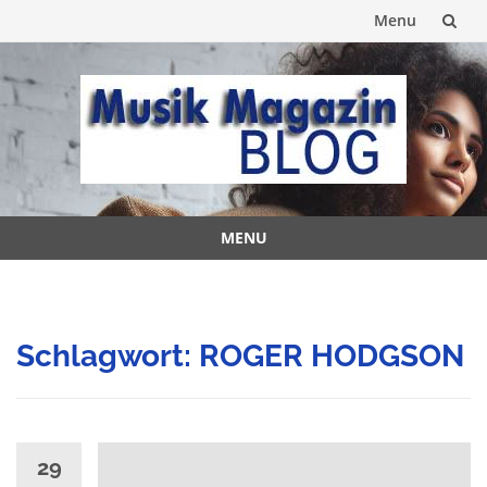
Menu
Skip
to
content
MENU
Skip
to
content
Schlagwort:
ROGER HODGSON
29