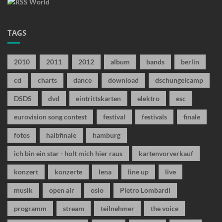
TAGS
2010
2011
2012
album
bands
berlin
cd
charts
dance
download
dschungelcamp
DSDS
dvd
eintrittskarten
elektro
esc
eurovision song contest
festival
festivals
finale
fotos
halbfinale
hamburg
ich bin ein star - holt mich hier raus
kartenvorverkauf
konzert
konzerte
lena
line up
live
musik
open air
oslo
Pietro Lombardi
programm
stream
teilnehmer
the voice