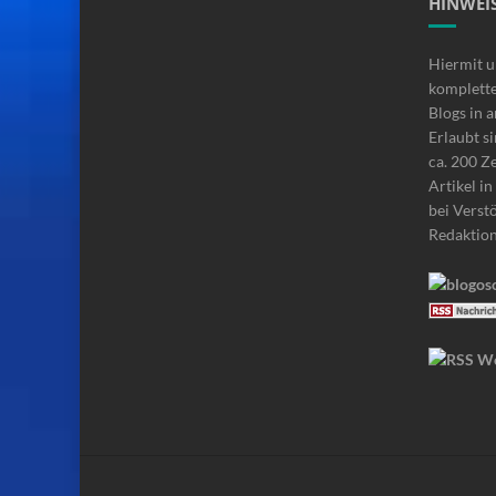
HINWEIS
Hiermit u
komplette
Blogs in 
Erlaubt si
ca. 200 Z
Artikel i
bei Verstö
Redaktio