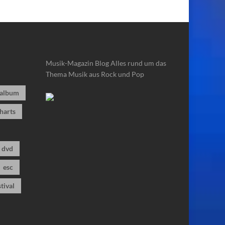
Musik-Magazin Blog
Alles rund um das
Thema Musik aus Rock und Pop
album
harts
dvd
esc
stival