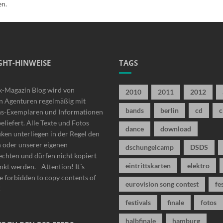
en.
GHT-HINWEISE
TAGS
k-Magazin Blog wird von
2010
2011
2012
n Agenturen regelmäßig mit
bands
berlin
cd
c
ns-Exemplaren und Informationen
beliefert. Alle Texte und Fotos
dance
download
iken unterliegen in der Regel den
n oder unserer eigenen
dschungelcamp
DSDS
chten und dürfen nicht kopiert
eintrittskarten
elektro
nkt werden. - Attention! It´s
 forbidden to copy contents of
eurovision song contest
fe
!
festivals
finale
fotos
halbfinale
hamburg