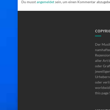
Du musst
angemeldet
sein, um einen Kommentar abzugeb
COPYRI
Der Musi
namhafte
Rezensio
aller Art 
oder Graf
jeweilige
Urheberre
oder verli
worldwide
this page 