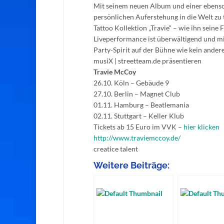
Mit seinem neuen Album und einer ebenso 
persönlichen Auferstehung in die Welt zu 
Tattoo Kollektion „Travie“ – wie ihn sein
Liveperformance ist überwältigend und mit
Party-Spirit auf der Bühne wie kein andere
musiX | streetteam.de präsentieren
Travie McCoy
26.10. Köln – Gebäude 9
27.10. Berlin – Magnet Club
01.11. Hamburg – Beatlemania
02.11. Stuttgart – Keller Klub
Tickets ab 15 Euro im VVK –
hier klicken
http://www.traviemccoy.de/
creatice talent
Weitere Beiträge: