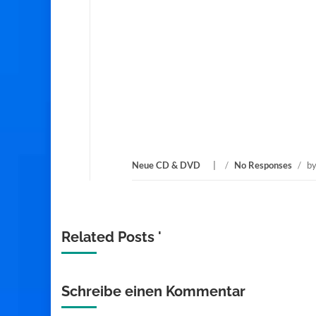
Neue CD & DVD
/
No Responses
/
b
Related Posts '
Schreibe einen Kommentar