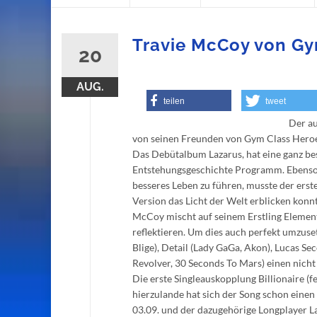
content
Travie McCoy von Gy
20
AUG.
teilen
tweet
Der au
von seinen Freunden von Gym Class Hero
Das Debütalbum Lazarus, hat eine ganz bes
Entstehungsgeschichte Programm. Ebenso 
besseres Leben zu führen, musste der erst
Version das Licht der Welt erblicken konnt
McCoy mischt auf seinem Erstling Element
reflektieren. Um dies auch perfekt umzuset
Blige), Detail (Lady GaGa, Akon), Lucas S
Revolver, 30 Seconds To Mars) einen nicht
Die erste Singleauskopplung Billionaire (f
hierzulande hat sich der Song schon einen 
03.09. und der dazugehörige Longplayer La