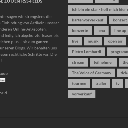
E ZU DEN RSS-FEEDS
ich bin ein star - holt mich hier 
ntersagen wir strengstens die
kartenvorverkauf
konzert
 Einbindung von Artikeln unserer
anderen Online-Angeboten.
konzerte
lena
line up
nd lediglich abgekürzte Teaser bis
live
musik
open air
eichen plus Link zum ganzen
n unseren Blogs. Wir behalten uns
Pietro Lombardi
program
ssen rechtliche Schritte vor. Die
n!
stream
teilnehmer
the
The Voice of Germany
tick
tournee
trailer
tv
vorverkauf