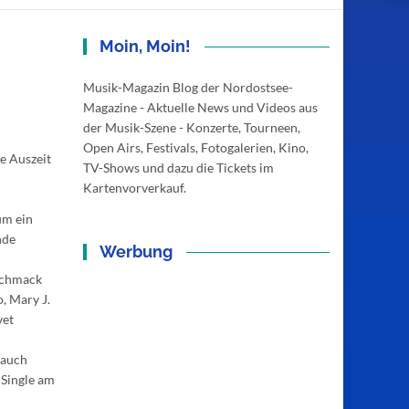
Moin, Moin!
Musik-Magazin Blog der Nordostsee-
Magazine - Aktuelle News und Videos aus
der Musik-Szene - Konzerte, Tourneen,
Open Airs, Festivals, Fotogalerien, Kino,
e Auszeit
TV-Shows und dazu die Tickets im
Kartenvorverkauf.
um ein
nde
Werbung
eschmack
, Mary J.
vet
 auch
 Single am