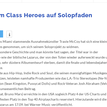
m Class Heroes auf Solopfaden
s Miami stammende Ausnahmekünstler Travie McCoy hat sich eine klein
es genommen, um sich seinem Soloprojekt zu widmen.
ondere Geschichte und man könnte fast sagen, der Titel war in der
wie der biblische Lazarus, der von den Toten wieder auferweckt wurde 
e, sehr düstere Albumentwurf sterben, damit die finale und lebensbejahe
e.
e aus Hip-Hop, Indie Rock und Soul, die seinen mannigfaltigen Musikg
zen, leisteten namhafte Produzenten wie das L.A.-Trio Stereotypes (Ne-Yo
econ (Sean Kingston, Pussycat Dolls) und Rock-Veteran Josh Abraham (Vel
 unwesentlichen Beitrag.
eat. Bruno Mars) erreichte in den USA sogleich Platz 4 der US-Charts und
festen Platz in den Top 40 Airplaycharts reserviert. Hierzulande wird die
zarus am 17.09. bei Warner Music veröffentlicht.