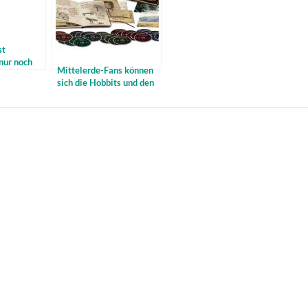
st
nur noch
Mittelerde-Fans können
lin
sich die Hobbits und den
Herrn der Ringe
demnächst ins Haus
holen