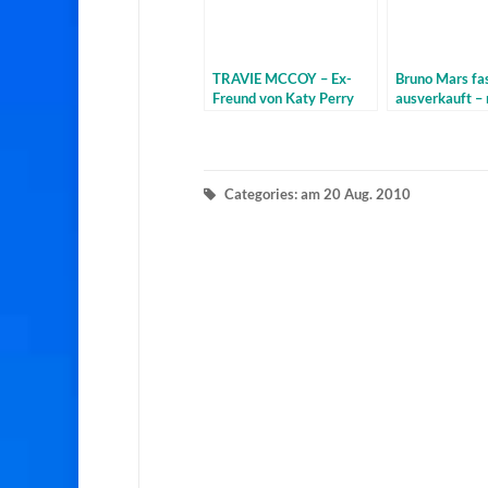
TRAVIE MCCOY – Ex-
Bruno Mars fa
Freund von Katy Perry
ausverkauft – 
veröffentlicht sein Album
Tickets für Ber
Lazarus
Categories: am 20 Aug. 2010