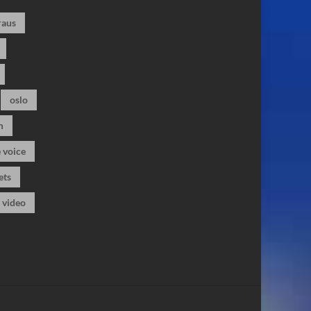
raus
oslo
m
 voice
ets
video