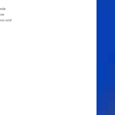
lnde
ine
smus und