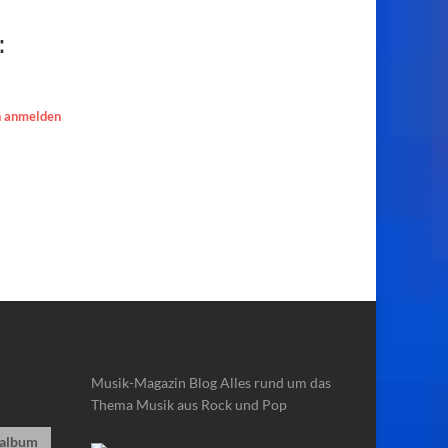
:
 anmelden
Musik-Magazin Blog
Alles rund um das
Thema Musik aus Rock und Pop
album