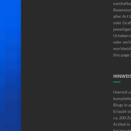
namhafte
Rezensio
aller Art 
oder Graf
jeweilige
Urheberre
oder verli
worldwide
this page 
HINWEIS
Hiermit u
komplette
Blogs in 
Erlaubt si
ca. 200 Z
Artikel i
bei Verstö