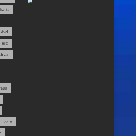
harts
dvd
esc
stival
raus
oslo
m