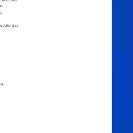
ns
:
m Jahr das
en