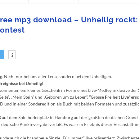
Free mp3 download – Unheilig rockt:
ontest
g. Nicht nur bei uns aller Lena, sondern bei den Unheiligen.
eignisse bei Unheilig!
 Abonnenten ein kleines Geschenk in Form eines Live-Medley inklusive der
Seite“, „Mein Stein“ und „Geboren um zu Leben“.
“Grosse Freiheit Live” ers
und in einer Sonderedition als Buch mit beiden Formaten und zusätzl
d
auf dem Spielbudenplatz in Hamburg auf der größten deutschen Grand 
 deutsche Punktevergabe verlaß. Es war ein Erlebnis dieser Veranstaltun
de auch die brandneue Single „Für Immer“ live präsentiert. Zwischenzei