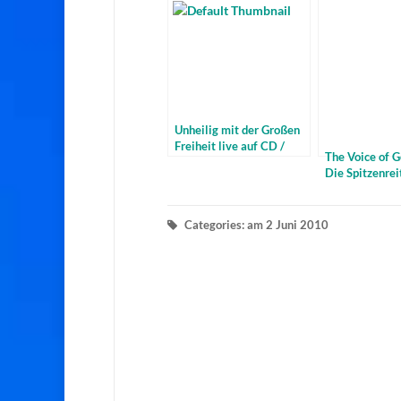
Unheilig mit der Großen
Freiheit live auf CD /
The Voice of 
DVD
Die Spitzenrei
Facebook – al
Links
Categories: am 2 Juni 2010