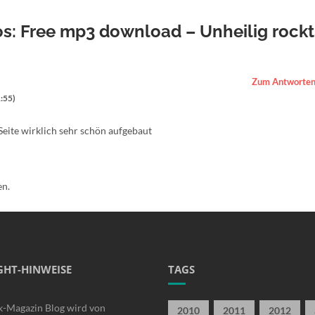
os: Free mp3 download – Unheilig rockt
Zum Antworten
:55)
 Seite wirklich sehr schön aufgebaut
en.
GHT-HINWEISE
TAGS
k-Magazin Blog wird von
2010
2011
2012