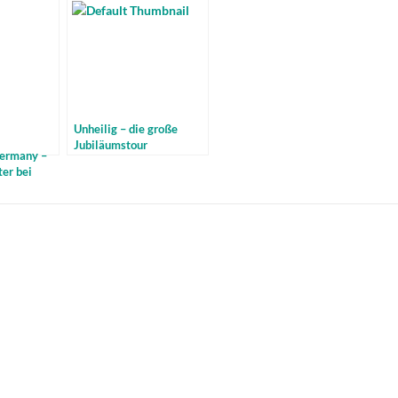
Unheilig – die große
Jubiläumstour
Germany –
ter bei
le Facebook