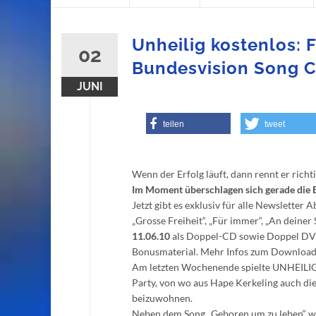
content
Unheilig kostenlos: 
02
Bundesvision Song C
JUNI
teilen
tweet
Wenn der Erfolg läuft, dann rennt er richti
Im Moment überschlagen sich gerade die Er
Jetzt gibt es exklusiv für alle Newsletter
„Grosse Freiheit“, „Für immer“, „An deiner 
11.06.10
als Doppel-CD sowie Doppel DVD 
Bonusmaterial. Mehr Infos zum Downloa
Am letzten Wochenende spielte UNHEILIG 
Party, von wo aus Hape Kerkeling auch die
beizuwohnen.
Neben dem Song „Geboren um zu leben“ wur