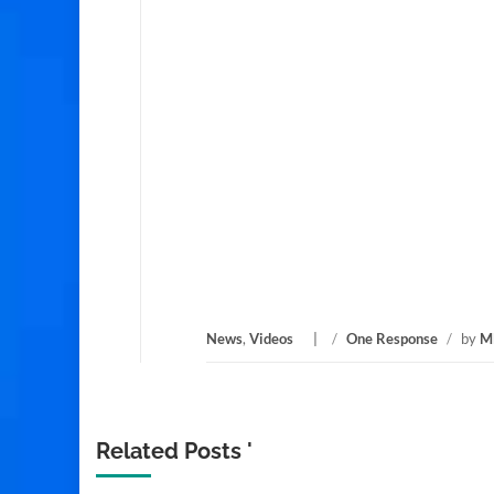
News
,
Videos
/
One Response
/
by
M
Related Posts '