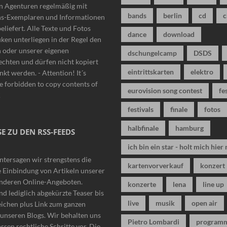
n Agenturen regelmäßig mit
bands
berlin
cd
c
ns-Exemplaren und Informationen
beliefert. Alle Texte und Fotos
dance
download
iken unterliegen in der Regel den
n oder unserer eigenen
dschungelcamp
DSDS
chten und dürfen nicht kopiert
eintrittskarten
elektro
nkt werden. - Attention! It´s
 forbidden to copy contents of
eurovision song contest
fe
!
festivals
finale
fotos
halbfinale
hamburg
E ZU DEN RSS-FEEDS
ich bin ein star - holt mich hier 
ntersagen wir strengstens die
kartenvorverkauf
konzert
 Einbindung von Artikeln unserer
anderen Online-Angeboten.
konzerte
lena
line up
nd lediglich abgekürzte Teaser bis
live
musik
open air
eichen plus Link zum ganzen
n unseren Blogs. Wir behalten uns
Pietro Lombardi
program
ssen rechtliche Schritte vor. Die