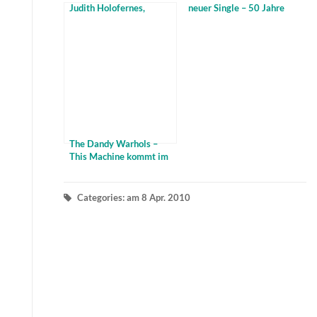
Judith Holofernes,
neuer Single – 50 Jahre
Jennifer Rostock und
gibt es sie schon
Luxuslärm rocken L-
BEACH
The Dandy Warhols –
This Machine kommt im
April
Categories: am 8 Apr. 2010