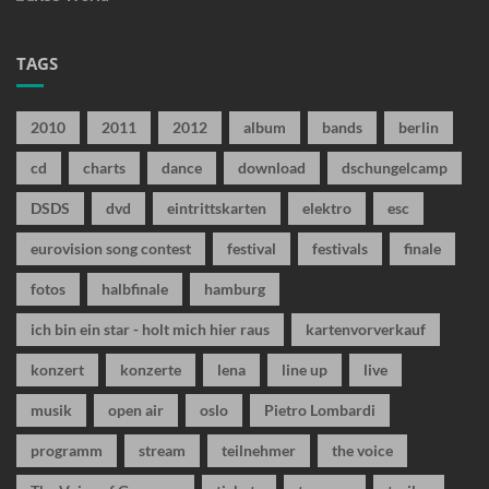
TAGS
2010
2011
2012
album
bands
berlin
cd
charts
dance
download
dschungelcamp
DSDS
dvd
eintrittskarten
elektro
esc
eurovision song contest
festival
festivals
finale
fotos
halbfinale
hamburg
ich bin ein star - holt mich hier raus
kartenvorverkauf
konzert
konzerte
lena
line up
live
musik
open air
oslo
Pietro Lombardi
programm
stream
teilnehmer
the voice