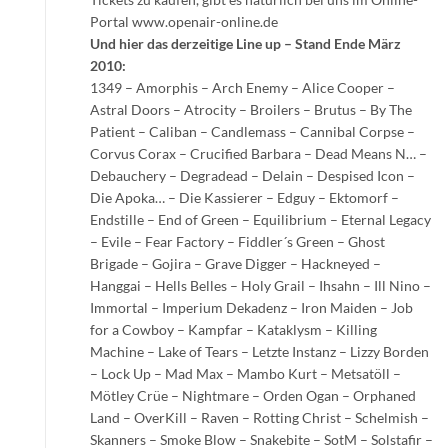
Portal www.openair-online.de
Und hier das derzeitige Line up – Stand Ende März
2010:
1349 – Amorphis – Arch Enemy – Alice Cooper –
Astral Doors – Atrocity – Broilers – Brutus – By The
Patient – Caliban – Candlemass – Cannibal Corpse –
Corvus Corax – Crucified Barbara – Dead Means N… –
Debauchery – Degradead – Delain – Despised Icon –
Die Apoka… – Die Kassierer – Edguy – Ektomorf –
Endstille – End of Green – Equilibrium – Eternal Legacy
– Evile – Fear Factory – Fiddler´s Green – Ghost
Brigade – Gojira – Grave Digger – Hackneyed –
Hanggai – Hells Belles – Holy Grail – Ihsahn – Ill Nino –
Immortal – Imperium Dekadenz – Iron Maiden – Job
for a Cowboy – Kampfar – Kataklysm – Killing
Machine – Lake of Tears – Letzte Instanz – Lizzy Borden
– Lock Up – Mad Max – Mambo Kurt – Metsatöll –
Mötley Crüe – Nightmare – Orden Ogan – Orphaned
Land – OverKill – Raven – Rotting Christ – Schelmish –
Skanners – Smoke Blow – Snakebite – SotM – Solstafir –