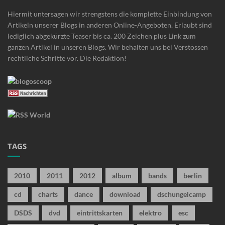
Hiermit untersagen wir strengstens die komplette Einbindung von
Artikeln unserer Blogs in anderen Online-Angeboten. Erlaubt sind
lediglich abgekürzte Teaser bis ca. 200 Zeichen plus Link zum
ganzen Artikel in unseren Blogs. Wir behalten uns bei Verstössen
rechtliche Schritte vor. Die Redaktion!
TAGS
2010
2011
2012
album
bands
berlin
cd
charts
dance
download
dschungelcamp
DSDS
dvd
eintrittskarten
elektro
esc