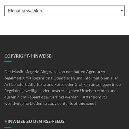
Archiv
COPYRIGHT-HINWEISE
Der Musik-Magazin Blog wird von namhaften Agenturen
regelmäßig mit Rezensions-Exemplaren und Informationen aller
Art beliefert. Alle Texte und Fotos oder Grafiken unterliegen in der
Regel den jeweiligen oder unserer eigenen Urheberrechten und
dürfen nicht kopiert oder verlinkt werden. - Attention! It´s
worldwide forbidden to copy contents of this page !
HINWEISE ZU DEN RSS-FEEDS