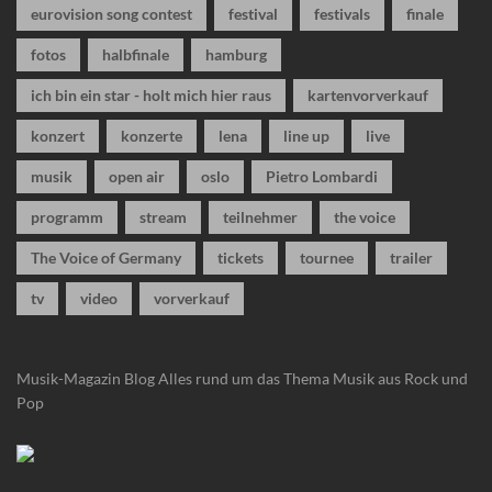
eurovision song contest
festival
festivals
finale
fotos
halbfinale
hamburg
ich bin ein star - holt mich hier raus
kartenvorverkauf
konzert
konzerte
lena
line up
live
musik
open air
oslo
Pietro Lombardi
programm
stream
teilnehmer
the voice
The Voice of Germany
tickets
tournee
trailer
tv
video
vorverkauf
Musik-Magazin Blog
Alles rund um das Thema Musik aus Rock und
Pop