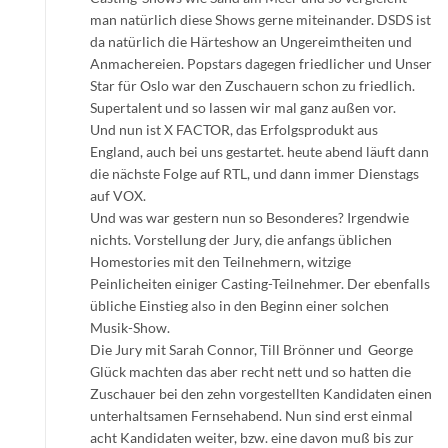
man natürlich diese Shows gerne miteinander. DSDS ist
da natürlich die Härteshow an Ungereimtheiten und
Anmachereien. Popstars dagegen friedlicher und Unser
Star für Oslo war den Zuschauern schon zu friedlich.
Supertalent und so lassen wir mal ganz außen vor.
Und nun ist X FACTOR, das Erfolgsprodukt aus
England, auch bei uns gestartet. heute abend läuft dann
die nächste Folge auf RTL, und dann immer Dienstags
auf VOX.
Und was war gestern nun so Besonderes? Irgendwie
nichts. Vorstellung der Jury, die anfangs üblichen
Homestories mit den Teilnehmern, witzige
Peinlicheiten einiger Casting-Teilnehmer. Der ebenfalls
übliche Einstieg also in den Beginn einer solchen
Musik-Show.
Die Jury mit Sarah Connor, Till Brönner und George
Glück machten das aber recht nett und so hatten die
Zuschauer bei den zehn vorgestellten Kandidaten einen
unterhaltsamen Fernsehabend. Nun sind erst einmal
acht Kandidaten weiter, bzw. eine davon muß bis zur