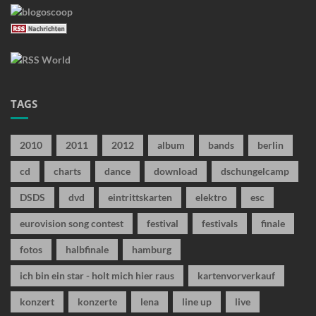
TAGS
2010
2011
2012
album
bands
berlin
cd
charts
dance
download
dschungelcamp
DSDS
dvd
eintrittskarten
elektro
esc
eurovision song contest
festival
festivals
finale
fotos
halbfinale
hamburg
ich bin ein star - holt mich hier raus
kartenvorverkauf
konzert
konzerte
lena
line up
live