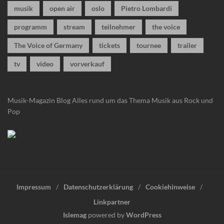
musik
open air
oslo
Pietro Lombardi
programm
stream
teilnehmer
the voice
The Voice of Germany
tickets
tournee
trailer
tv
video
vorverkauf
Musik-Magazin Blog
Alles rund um das Thema Musik aus Rock und
Pop
Impressum
Datenschutzerklärung
Cookiehinweise
Linkpartner
Islemag
powered by
WordPress