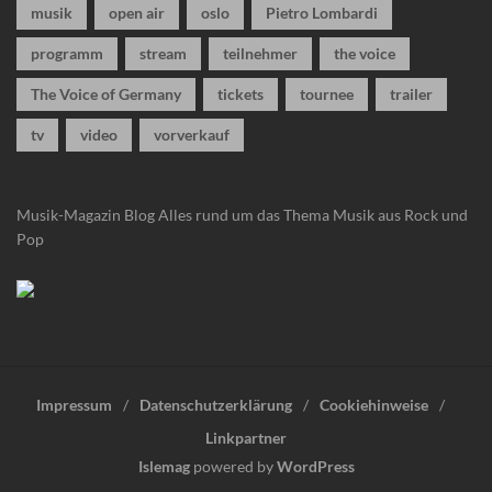
musik
open air
oslo
Pietro Lombardi
programm
stream
teilnehmer
the voice
The Voice of Germany
tickets
tournee
trailer
tv
video
vorverkauf
Musik-Magazin Blog
Alles rund um das Thema Musik aus Rock und
Pop
Impressum
Datenschutzerklärung
Cookiehinweise
Linkpartner
Islemag
powered by
WordPress