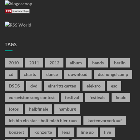
TAGS
2010
2011
2012
album
bands
berlin
cd
charts
dance
download
dschungelcamp
DSDS
dvd
eintrittskarten
elektro
esc
eurovision song contest
festival
festivals
finale
fotos
halbfinale
hamburg
ich bin ein star - holt mich hier raus
kartenvorverkauf
konzert
konzerte
lena
line up
live