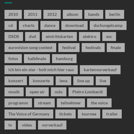
2010
2011
2012
album
bands
berlin
cd
charts
dance
download
dschungelcamp
DSDS
dvd
eintrittskarten
elektro
esc
eurovision song contest
festival
festivals
finale
fotos
halbfinale
hamburg
ich bin ein star - holt mich hier raus
kartenvorverkauf
konzert
konzerte
lena
line up
live
musik
open air
oslo
Pietro Lombardi
programm
stream
teilnehmer
the voice
The Voice of Germany
tickets
tournee
trailer
tv
video
vorverkauf