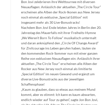
Bon Jovi zelebrieren ihre Welttournee mit diversen
Neuauflagen: Anlässlich der aktuellen „The Circle Tour“
erscheinen alle Alben der Rock-Ikonen aus New Jersey
noch einmal als exklusive „Special Edition“ mit
insgesamt mehr als 30 Live-Bonustracks!
Nachdem Bon Jovi Ende letzten Jahres in Berlin den 20.
Jahrestag des Mauerfalls mit ihrer Freiheits-Hymne
„We Weren’t Born To Follow“ musikalisch untermalt
und daran anknüpfend den „Circle Of Change Award“
für Zivilcourage ins Leben gerufen haben, läuten sie
den kommenden Rock-Sommer nun mit einer ganzen
Reihe von exklusiven Neuauflagen ein: Anlässlich ihrer
aktuellen „The Circle Tour“ erscheinen alle Alben der
Rocker aus New Jersey noch einmal als limitierte
„Special Edition“ im neuen Gewand und ergänzt um
diverse Live-Bonustracks aus der jeweiligen
Schaffensphase!
„Kaum zu glauben, dass so etwas aus meinem Mund
kommt, aber es stimmt: Ich kann es kaum abwarten,
endlich wieder auf Tour zu gehen“, sagte Jon Bon Jovi,
als ihr aktuelles Hit-Album The Circle im Kasten war.