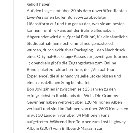
geholt haben.
Auf den insgesamt über 30 bis dato unveröffentlichten
Live-Versionen laufen Bon Jovi zu absoluter
Höchstform auf und tun genau das, was sie am besten
können: für ihre Fans auf der Bühne alles geben.
Abgerundet wird die „Special Edition“, für die sämtliche
Studioaufnahmen noch einmal neu gemastered
wurden, durch exklusives Packaging – den Nachdruck
eines Original-Backstage-Passes zur jeweiligen Tournee
–; obendrein gibt’s die Zugangsdaten zum Online-
Bonuspaket zur aktuellen Tour, der „Virtual Tour
Experience“, die allerhand visuelle Leckerbissen und
einen zusätzlichen Song beinhaltet.
Bon Jovi zählen inzwischen seit 25 Jahren zu den
erfolgreichsten Rockbands der Welt. Die Grammy-
Gewinner haben weltweit über 120 Millionen Alben
verkauft und sind im Rahmen von über 2600 Konzerten
in gut 50 Ländern vor über 34 Millionen Fans
aufgetreten. Während ihre Tournee zum Lost Highway-
Album (2007) vom Billboard-Magazin zur