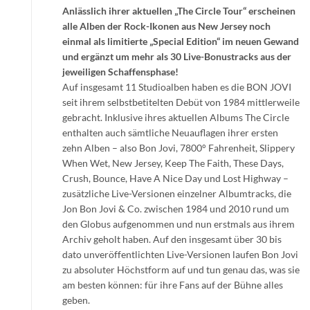
Anlässlich ihrer aktuellen „The Circle Tour“ erscheinen
alle Alben der Rock-Ikonen aus New Jersey noch
einmal als limitierte „Special Edition“ im neuen Gewand
und ergänzt um mehr als 30 Live-Bonustracks aus der
jeweiligen Schaffensphase!
Auf insgesamt 11 Studioalben haben es die BON JOVI
seit ihrem selbstbetitelten Debüt von 1984 mittlerweile
gebracht. Inklusive ihres aktuellen Albums The Circle
enthalten auch sämtliche Neuauflagen ihrer ersten
zehn Alben – also Bon Jovi, 7800° Fahrenheit, Slippery
When Wet, New Jersey, Keep The Faith, These Days,
Crush, Bounce, Have A Nice Day und Lost Highway –
zusätzliche Live-Versionen einzelner Albumtracks, die
Jon Bon Jovi & Co. zwischen 1984 und 2010 rund um
den Globus aufgenommen und nun erstmals aus ihrem
Archiv geholt haben. Auf den insgesamt über 30 bis
dato unveröffentlichten Live-Versionen laufen Bon Jovi
zu absoluter Höchstform auf und tun genau das, was sie
am besten können: für ihre Fans auf der Bühne alles
geben.