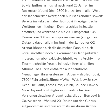
So viel Enthusiasmus ist nach rund 25 Jahren im
Rockgeschäft und über 2500 Konzerten in aller Welt in
der Tat bemerkenswert; doch nun ist es endlich soweit:
Bereits im Februar haben Bon Jovi ihre gigantische
Welttournee mit einem Donnerschlag in Seattle
eröffnet, und während sie bis 2011 insgesamt 135
Konzerte in 30 Ländern spielen werden (ein ganzes
Dutzend davon allein im Juni in der Londoner O2
Arena), können sich die deutschen Fans, die sich
voraussichtlich noch bis kommendes Jahr gedulden
müssen, nun über exklusive Einblicke ins Archiv ihrer
Tourmitschnitte freuen. Inklusive ihres aktuellen
Albums The Circle enthalten auch sämtliche
Neuauflagen ihrer ersten zehn Alben – also Bon Jovi,
7800° Fahrenheit, Slippery When Wet, New Jersey,
Keep The Faith, These Days, Crush, Bounce, Have A
Nice Day und Lost Highway – zusätzliche Live-
Versionen einzelner Albumtracks, die Jon Bon Jovi &
Co. zwischen 1984 und 2010 rund um den Globus
aufgenommen und nun erstmals aus ihrem Archiv