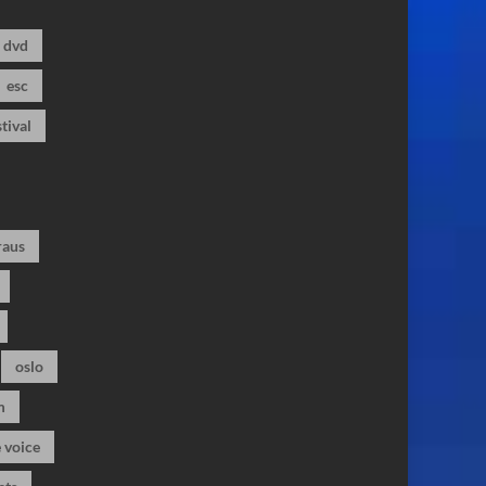
dvd
esc
stival
raus
oslo
m
 voice