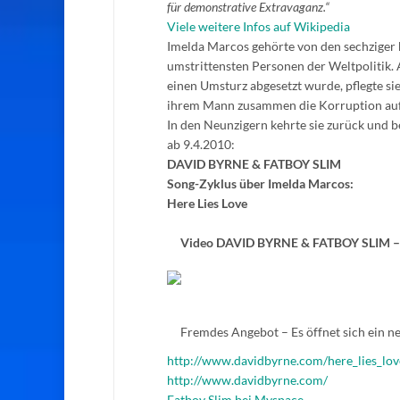
für demonstrative Extravaganz.“
Viele weitere Infos auf Wikipedia
Imelda Marcos gehörte von den sechziger 
umstrittensten Personen der Weltpolitik.
einen Umsturz abgesetzt wurde, pflegte si
ihrem Mann zusammen die Korruption auf 
In den Neunzigern kehrte sie zurück und b
ab 9.4.2010:
DAVID BYRNE & FATBOY SLIM
Song-Zyklus über Imelda Marcos:
Here Lies Love
Video DAVID BYRNE & FATBOY SLIM – H
Fremdes Angebot – Es öffnet sich ein ne
http://www.davidbyrne.com/here_lies_lov
http://www.davidbyrne.com/
Fatboy Slim bei Myspace