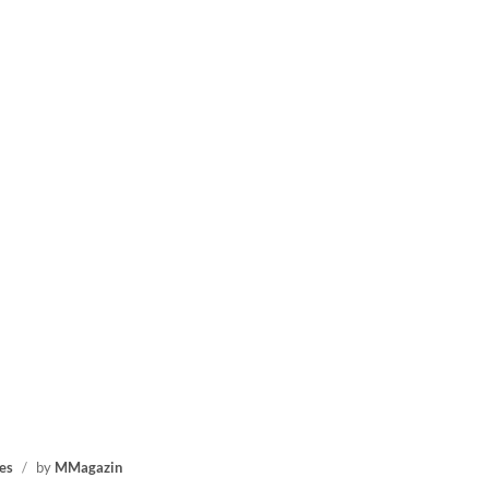
es
/
by
MMagazin