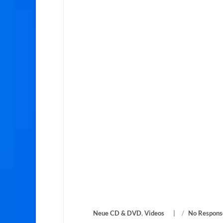
Neue CD & DVD
,
Videos
/
No Respons