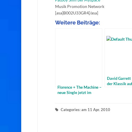
Musik Promotion Network
[asa]B002U33GR4[/asa]
Weitere Beiträge:
David Garrett 
der Klassik au
Florence + The Machine –
Tournee
neue Single jetzt im
Radio zu hören
Categories: am 11 Apr. 2010