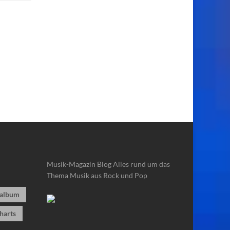
Musik-Magazin Blog
Alles rund um das
Thema Musik aus Rock und Pop
album
harts