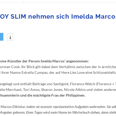
OY SLIM nehmen sich Imelda Marco
nahme-Künstler der Person Imelda Marcos’ angenommen:
an Cook. Ihr Blick gilt dabei dem Verhältnis zwischen der in ärmlich
ihrer Nanny Estrella Cumpas, der auf Here Lies Love eine Schlüsselstell
 angelegt und enthält Beiträge von Santigold, Florence Welch (Florence +
atalie Merchant, Tori Amos, Sharon Jones, Nicole Atkins und vielen andere
uhsammlerin und die mächtigste Frau der Philippinen.
er Marcos-Diktatur, indem sie exzessiv repräsentative Aufgaben wahrnahm. Sie sel
ls Angeber geboren. Eines Tages wird mein Name im Wörterbuch stehen, dann steht