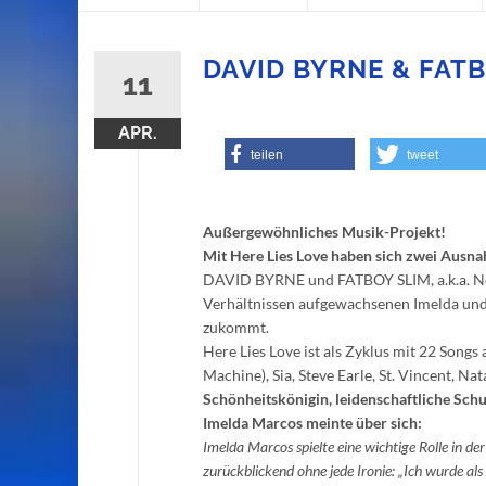
content
DAVID BYRNE & FATB
11
APR.
teilen
tweet
Außergewöhnliches Musik-Projekt!
Mit Here Lies Love haben sich zwei Aus
DAVID BYRNE und FATBOY SLIM, a.k.a. Norm
Verhältnissen aufgewachsenen Imelda und 
zukommt.
Here Lies Love ist als Zyklus mit 22 Songs
Machine), Sia, Steve Earle, St. Vincent, N
Schönheitskönigin, leidenschaftliche Sch
Imelda Marcos meinte über sich:
Imelda Marcos spielte eine wichtige Rolle in d
zurückblickend ohne jede Ironie: „Ich wurde a