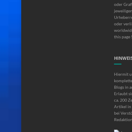
oder Graf
jeweilige
Urheberre
oder verli
worldwide
this page 
HINWEIS
Hiermit u
komplette
Blogs in 
Erlaubt si
ca. 200 Z
Artikel i
bei Verstö
Redaktio