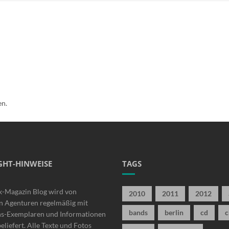
en.
GHT-HINWEISE
TAGS
k-Magazin Blog wird von
2010
2011
2012
n Agenturen regelmäßig mit
bands
berlin
cd
c
ns-Exemplaren und Informationen
beliefert. Alle Texte und Fotos