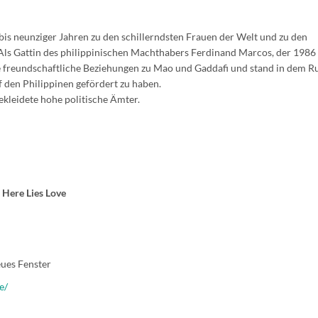
bis neunziger Jahren zu den schillerndsten Frauen der Welt und zu den
 Als Gattin des philippinischen Machthabers Ferdinand Marcos, der 1986
e freundschaftliche Beziehungen zu Mao und Gaddafi und stand in dem Ru
den Philippinen gefördert zu haben.
ekleidete hohe politische Ämter.
ere Lies Love
ues Fenster
e/