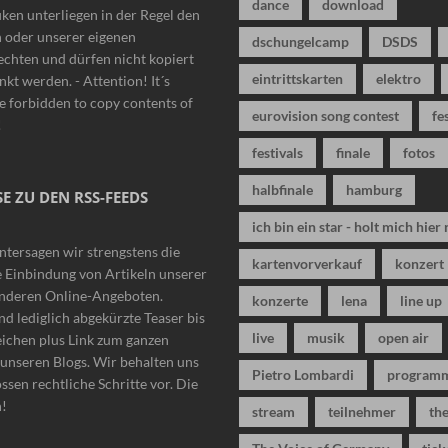
dance
download
iken unterliegen in der Regel den
n oder unserer eigenen
dschungelcamp
DSDS
chten und dürfen nicht kopiert
eintrittskarten
elektro
nkt werden. - Attention! It´s
 forbidden to copy contents of
eurovision song contest
fe
!
festivals
finale
fotos
halbfinale
hamburg
E ZU DEN RSS-FEEDS
ich bin ein star - holt mich hier 
ntersagen wir strengstens die
kartenvorverkauf
konzert
 Einbindung von Artikeln unserer
anderen Online-Angeboten.
konzerte
lena
line up
nd lediglich abgekürzte Teaser bis
live
musik
open air
eichen plus Link zum ganzen
n unseren Blogs. Wir behalten uns
Pietro Lombardi
program
ssen rechtliche Schritte vor. Die
n!
stream
teilnehmer
the