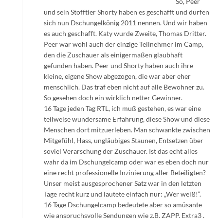
So, Peer
und sein Stofftier Shorty haben es geschafft und dürfen
sich nun Dschungelkönig 2011 nennen. Und wir haben
es auch geschafft. Katy wurde Zweite, Thomas Dritter.
Peer war wohl auch der einzige Teilnehmer im Camp,
den die Zuschauer als einigermaßen glaubhaft
gefunden haben. Peer und Shorty haben auch ihre
kleine, eigene Show abgezogen, die war aber eher
menschlich. Das traf eben nicht auf alle Bewohner zu.
So gesehen doch ein wirklich netter Gewinner.
16 Tage jeden Tag RTL, ich muß gestehen, es war eine
teilweise wundersame Erfahrung, diese Show und diese
Menschen dort mitzuerleben. Man schwankte zwischen
Mitgefühl, Hass, ungläubiges Staunen, Entsetzen über
soviel Verarschung der Zuschauer. Ist das echt alles
wahr da im Dschungelcamp oder war es eben doch nur
eine recht professionelle Inzinierung aller Beteiligten?
Unser meist ausgesprochener Satz war in den letzten
Tage recht kurz und lautete einfach nur: „Wer weiß!“.
16 Tage Dschungelcamp bedeutete aber so amüsante
wie anspruchsvolle Sendungen wie z.B. ZAPP, Extra3 ,