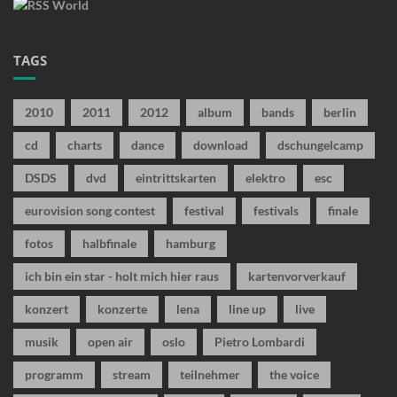
TAGS
2010
2011
2012
album
bands
berlin
cd
charts
dance
download
dschungelcamp
DSDS
dvd
eintrittskarten
elektro
esc
eurovision song contest
festival
festivals
finale
fotos
halbfinale
hamburg
ich bin ein star - holt mich hier raus
kartenvorverkauf
konzert
konzerte
lena
line up
live
musik
open air
oslo
Pietro Lombardi
programm
stream
teilnehmer
the voice