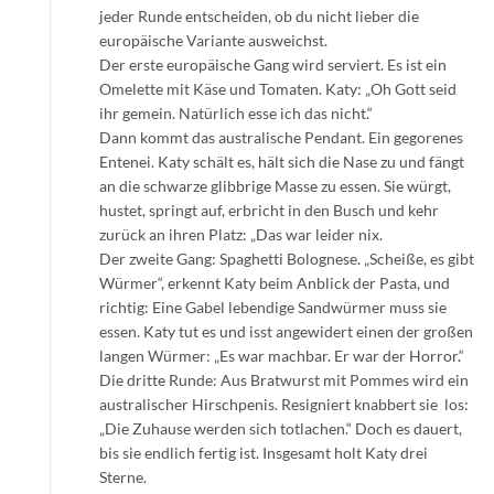
jeder Runde entscheiden, ob du nicht lieber die
europäische Variante ausweichst.
Der erste europäische Gang wird serviert. Es ist ein
Omelette mit Käse und Tomaten. Katy: „Oh Gott seid
ihr gemein. Natürlich esse ich das nicht.“
Dann kommt das australische Pendant. Ein gegorenes
Entenei. Katy schält es, hält sich die Nase zu und fängt
an die schwarze glibbrige Masse zu essen. Sie würgt,
hustet, springt auf, erbricht in den Busch und kehr
zurück an ihren Platz: „Das war leider nix.
Der zweite Gang: Spaghetti Bolognese. „Scheiße, es gibt
Würmer“, erkennt Katy beim Anblick der Pasta, und
richtig: Eine Gabel lebendige Sandwürmer muss sie
essen. Katy tut es und isst angewidert einen der großen
langen Würmer: „Es war machbar. Er war der Horror.“
Die dritte Runde: Aus Bratwurst mit Pommes wird ein
australischer Hirschpenis. Resigniert knabbert sie los:
„Die Zuhause werden sich totlachen.“ Doch es dauert,
bis sie endlich fertig ist. Insgesamt holt Katy drei
Sterne.