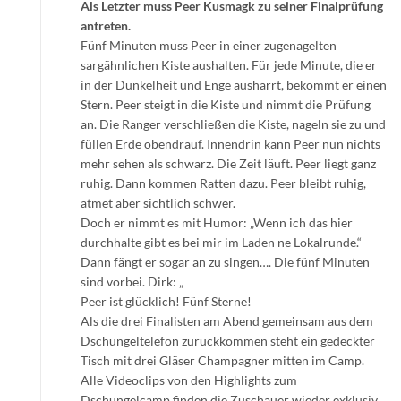
Als Letzter muss Peer Kusmagk zu seiner Finalprüfung
antreten.
Fünf Minuten muss Peer in einer zugenagelten
sargähnlichen Kiste aushalten. Für jede Minute, die er
in der Dunkelheit und Enge ausharrt, bekommt er einen
Stern. Peer steigt in die Kiste und nimmt die Prüfung
an. Die Ranger verschließen die Kiste, nageln sie zu und
füllen Erde obendrauf. Innendrin kann Peer nun nichts
mehr sehen als schwarz. Die Zeit läuft. Peer liegt ganz
ruhig. Dann kommen Ratten dazu. Peer bleibt ruhig,
atmet aber sichtlich schwer.
Doch er nimmt es mit Humor: „Wenn ich das hier
durchhalte gibt es bei mir im Laden ne Lokalrunde.“
Dann fängt er sogar an zu singen…. Die fünf Minuten
sind vorbei. Dirk: „
Peer ist glücklich! Fünf Sterne!
Als die drei Finalisten am Abend gemeinsam aus dem
Dschungeltelefon zurückkommen steht ein gedeckter
Tisch mit drei Gläser Champagner mitten im Camp.
Alle Videoclips von den Highlights zum
Dschungelcamp finden die Zuschauer wieder exklusiv