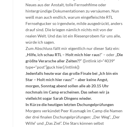
Neues aus der Anstalt, tolle Fernsehfilme oder
hintergründige Dokumentationen zu versäumen. Nun
weiß man auch endlich, warum eingefleischte RTL
Fernsehgucker so irgendwie, milde ausgedrückt, anders
drauf sind. Die kriegen nämlich nichts mit von der
realen Welt. Und das ist ein Riesenprobem für uns alle,
würde ich sagen.
Zum Abschluss fällt mir eigentlich nur dieser Satz ein:
„
Hilfe, ich schau RTL – Holt mich hier raus!
“ – oder „
Die
größte Verarsche aller Zeiten??
“ ([intlink id=“4039″
type=“post“]guck hier[/intlink])
Jedenfalls heute war das große Finale bei „Ich bin ein
Star – Holt mich hier raus!“ – aber keine Angst,
morgen, Sonntag abend sollen alle ab 20.15 Uhr
nochmals im Camp erscheinen. Das sehen wir ja
vielleicht sogar Sarah Dingens wieder.
In Kürze die heutigen letzten Dschungelprüfungen
Morgens verkündet Peer Kusmagk im Camp die Namen
der drei finalen Dschungelprüfungen: „Der Weg“, „Der
Wille“ und „Das Ziel“. Die Stars können selbst