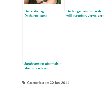
Der erste Tag im
Dschungelcamp – Sarah
Dschungelcamp –
will aufgeben, verweigert
Wasserspinnen
die "Nahrung" und muß
schmecken eben doch
schon wieder ran
Sarah versagt abermals,
aber Froonck wird
rausgeschmissen
Categories: am 30 Jan. 2011