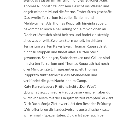
steht das Wasser im Terrarium und es ist voller Aale.
Thomas Rupprath taucht sein Gesicht ins Wasser und
angelt mit dem Mund die Sterne. Erster Stern geschafft.
Das zweite Terrarium ist voller Schleim und
Mehlwürmer. Als Thomas Rupprath hineinkrabbelt,
bekommt er noch eine Ladung Schleim von oben ab.
Doch er lässt sich nicht beirren und findet zielstrebig
alles was er will. Zweiten Stern geholt. Im dritten
Terrarium warten Kakerlaken. Thomas Rupprath ist
nicht zu stoppen und findet alles. Dritten Stern
gewonnen. Schlangen, Stabschrecken und Grillen sind
im vierten Terrarium und Thomas Rupprath hat noch
drei Minuten Zeit. Insgesamt erspielt Thomas
Rupprath fünf Sterne für das Abendessen und
verkündet die gute Nachricht im Camp.
Katy Karrenbauers Prüfung heißt „Der Weg“.
„Du wirst jetzt um eure Hauptspeise kämpfen, aber du
wirst vor allem mit der Hauptmahlzeit kämpfen“, erklärt
Dirk Bach. Sonja Zietlow erklärt den Rest der Prüfung:
„Wir offerieren dir landestypische australische – sagen
wir einmal – Spezialitäten. Du darfst aber auch bei