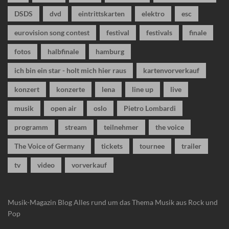
DSDS
dvd
eintrittskarten
elektro
esc
eurovision song contest
festival
festivals
finale
fotos
halbfinale
hamburg
ich bin ein star - holt mich hier raus
kartenvorverkauf
konzert
konzerte
lena
line up
live
musik
open air
oslo
Pietro Lombardi
programm
stream
teilnehmer
the voice
The Voice of Germany
tickets
tournee
trailer
tv
video
vorverkauf
Musik-Magazin Blog
Alles rund um das Thema Musik aus Rock und
Pop