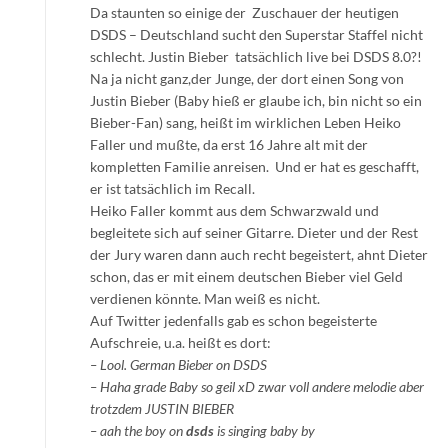
Da staunten so einige der Zuschauer der heutigen
DSDS – Deutschland sucht den Superstar Staffel nicht
schlecht. Justin Bieber tatsächlich live bei DSDS 8.0?!
Na ja nicht ganz,der Junge, der dort einen Song von
Justin Bieber (Baby hieß er glaube ich, bin nicht so ein
Bieber-Fan) sang, heißt im wirklichen Leben Heiko
Faller und mußte, da erst 16 Jahre alt mit der
kompletten Familie anreisen. Und er hat es geschafft,
er ist tatsächlich im Recall.
Heiko Faller kommt aus dem Schwarzwald und
begleitete sich auf seiner Gitarre. Dieter und der Rest
der Jury waren dann auch recht begeistert, ahnt Dieter
schon, das er mit einem deutschen Bieber viel Geld
verdienen könnte. Man weiß es nicht.
Auf Twitter jedenfalls gab es schon begeisterte
Aufschreie, u.a. heißt es dort:
– Lool. German Bieber on DSDS
– Haha grade Baby so geil xD zwar voll andere melodie aber
trotzdem JUSTIN BIEBER
– aah the boy on
dsds
is singing baby by