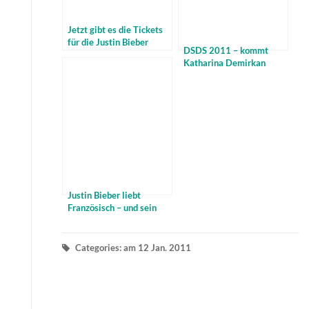
Jetzt gibt es die Tickets
für die Justin Bieber
DSDS 2011 – kommt
Shows
Katharina Demirkan
heute in den Recall –
Video
Justin Bieber liebt
Französisch – und sein
erster Kuss
Categories: am 12 Jan. 2011