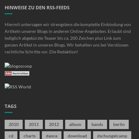
HINWEISE ZU DEN RSS-FEEDS
Hiermit untersagen wir strengstens die komplette Einbindung von
Artikeln unserer Blogs in anderen Online-Angeboten. Erlaubt sind
lediglich abgekürzte Teaser bis ca. 200 Zeichen plus Link zum
ganzen Artikel in unseren Blogs. Wir behalten uns bei Verstössen
rechtliche Schritte vor. Die Redaktion!
TAGS
2010
2011
2012
album
bands
berlin
cd
charts
dance
download
dschungelcamp