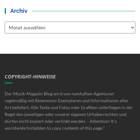
Archiv
Archiv
COPYRIGHT-HINWEISE
Der Musik-Magazin Blog wird von namhaften Agenturen
regelmäßig mit Rezensions-Exemplaren und Informationen aller
Art beliefert. Alle Texte und Fotos oder Grafiken unterliegen in der
Regel den jeweiligen oder unserer eigenen Urheberrechten und
dürfen nicht kopiert oder verlinkt werden. - Attention! It´s
worldwide forbidden to copy contents of this page !