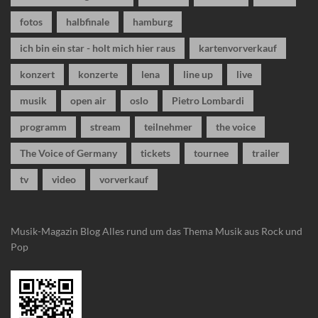
fotos
halbfinale
hamburg
ich bin ein star - holt mich hier raus
kartenvorverkauf
konzert
konzerte
lena
line up
live
musik
open air
oslo
Pietro Lombardi
programm
stream
teilnehmer
the voice
The Voice of Germany
tickets
tournee
trailer
tv
video
vorverkauf
Musik-Magazin Blog
Alles rund um das Thema Musik aus Rock und
Pop