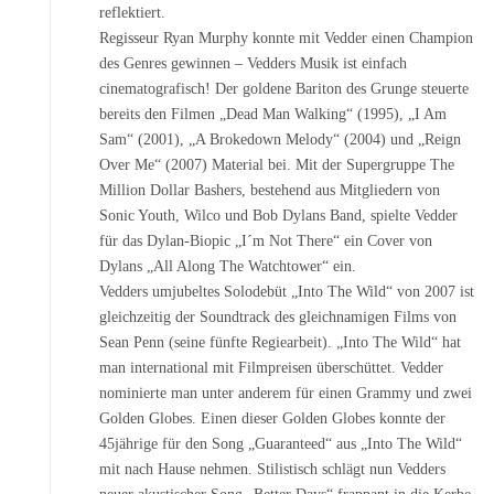
reflektiert.
Regisseur Ryan Murphy konnte mit Vedder einen Champion
des Genres gewinnen – Vedders Musik ist einfach
cinematografisch! Der goldene Bariton des Grunge steuerte
bereits den Filmen „Dead Man Walking“ (1995), „I Am
Sam“ (2001), „A Brokedown Melody“ (2004) und „Reign
Over Me“ (2007) Material bei. Mit der Supergruppe The
Million Dollar Bashers, bestehend aus Mitgliedern von
Sonic Youth, Wilco und Bob Dylans Band, spielte Vedder
für das Dylan-Biopic „I´m Not There“ ein Cover von
Dylans „All Along The Watchtower“ ein.
Vedders umjubeltes Solodebüt „Into The Wild“ von 2007 ist
gleichzeitig der Soundtrack des gleichnamigen Films von
Sean Penn (seine fünfte Regiearbeit). „Into The Wild“ hat
man international mit Filmpreisen überschüttet. Vedder
nominierte man unter anderem für einen Grammy und zwei
Golden Globes. Einen dieser Golden Globes konnte der
45jährige für den Song „Guaranteed“ aus „Into The Wild“
mit nach Hause nehmen.
Stilistisch schlägt nun Vedders