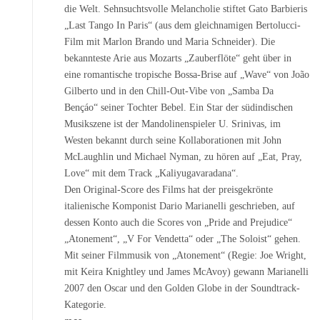
die Welt. Sehnsuchtsvolle Melancholie stiftet Gato Barbieris
„Last Tango In Paris“ (aus dem gleichnamigen Bertolucci-
Film mit Marlon Brando und Maria Schneider). Die
bekannteste Arie aus Mozarts „Zauberflöte“ geht über in
eine romantische tropische Bossa-Brise auf „Wave“ von João
Gilberto und in den Chill-Out-Vibe von „Samba Da
Bençáo“ seiner Tochter Bebel. Ein Star der südindischen
Musikszene ist der Mandolinenspieler U. Srinivas, im
Westen bekannt durch seine Kollaborationen mit John
McLaughlin und Michael Nyman, zu hören auf „Eat, Pray,
Love“ mit dem Track „Kaliyugavaradana“.
Den Original-Score des Films hat der preisgekrönte
italienische Komponist Dario Marianelli geschrieben, auf
dessen Konto auch die Scores von „Pride and Prejudice“
„Atonement“, „V For Vendetta“ oder „The Soloist“ gehen.
Mit seiner Filmmusik von „Atonement“ (Regie: Joe Wright,
mit Keira Knightley und James McAvoy) gewann Marianelli
2007 den Oscar und den Golden Globe in der Soundtrack-
Kategorie.