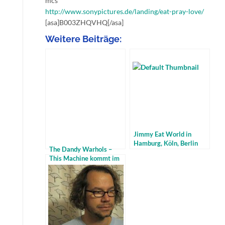
mcs
http://www.sonypictures.de/landing/eat-pray-love/
[asa]B003ZHQVHQ[/asa]
Weitere Beiträge:
Jimmy Eat World in
Hamburg, Köln, Berlin
The Dandy Warhols –
und München
This Machine kommt im
April