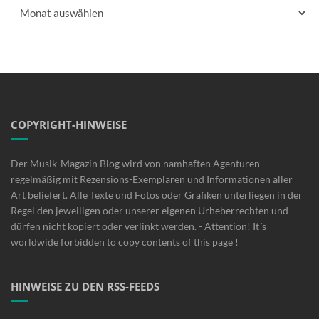
Archiv
COPYRIGHT-HINWEISE
Der Musik-Magazin Blog wird von namhaften Agenturen
regelmäßig mit Rezensions-Exemplaren und Informationen aller
Art beliefert. Alle Texte und Fotos oder Grafiken unterliegen in der
Regel den jeweiligen oder unserer eigenen Urheberrechten und
dürfen nicht kopiert oder verlinkt werden. - Attention! It´s
worldwide forbidden to copy contents of this page !
HINWEISE ZU DEN RSS-FEEDS