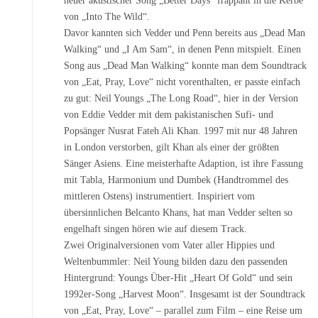
neuer akustischer Song „Better Days“ frappant in die Kerbe
von „Into The Wild“.
Davor kannten sich Vedder und Penn bereits aus „Dead Man
Walking“ und „I Am Sam“, in denen Penn mitspielt. Einen
Song aus „Dead Man Walking“ konnte man dem Soundtrack
von „Eat, Pray, Love“ nicht vorenthalten, er passte einfach
zu gut: Neil Youngs „The Long Road“, hier in der Version
von Eddie Vedder mit dem pakistanischen Sufi- und
Popsänger Nusrat Fateh Ali Khan. 1997 mit nur 48 Jahren
in London verstorben, gilt Khan als einer der größten
Sänger Asiens. Eine meisterhafte Adaption, ist ihre Fassung
mit Tabla, Harmonium und Dumbek (Handtrommel des
mittleren Ostens) instrumentiert. Inspiriert vom
übersinnlichen Belcanto Khans, hat man Vedder selten so
engelhaft singen hören wie auf diesem Track.
Zwei Originalversionen vom Vater aller Hippies und
Weltenbummler: Neil Young bilden dazu den passenden
Hintergrund: Youngs Über-Hit „Heart Of Gold“ und sein
1992er-Song „Harvest Moon“. Insgesamt ist der Soundtrack
von „Eat, Pray, Love“ – parallel zum Film – eine Reise um