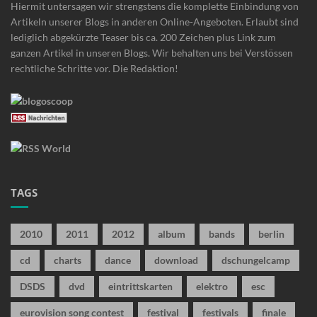
Hiermit untersagen wir strengstens die komplette Einbindung von
Artikeln unserer Blogs in anderen Online-Angeboten. Erlaubt sind
lediglich abgekürzte Teaser bis ca. 200 Zeichen plus Link zum
ganzen Artikel in unseren Blogs. Wir behalten uns bei Verstössen
rechtliche Schritte vor. Die Redaktion!
TAGS
2010
2011
2012
album
bands
berlin
cd
charts
dance
download
dschungelcamp
DSDS
dvd
eintrittskarten
elektro
esc
eurovision song contest
festival
festivals
finale