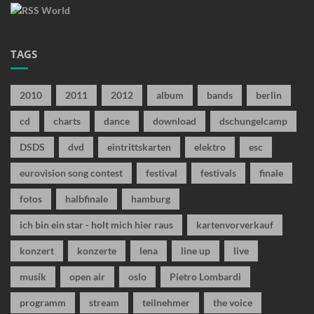
TAGS
2010
2011
2012
album
bands
berlin
cd
charts
dance
download
dschungelcamp
DSDS
dvd
eintrittskarten
elektro
esc
eurovision song contest
festival
festivals
finale
fotos
halbfinale
hamburg
ich bin ein star - holt mich hier raus
kartenvorverkauf
konzert
konzerte
lena
line up
live
musik
open air
oslo
Pietro Lombardi
programm
stream
teilnehmer
the voice