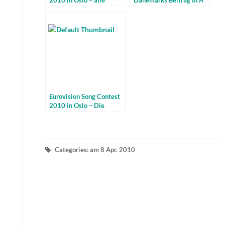
2010 in Oslo – alle
Dänemarks Beitrag In A
Termine
Moment Like This
Eurovision Song Contest
2010 in Oslo – Die
Teilnehmer im Finale und
Infos
Categories: am 8 Apr. 2010