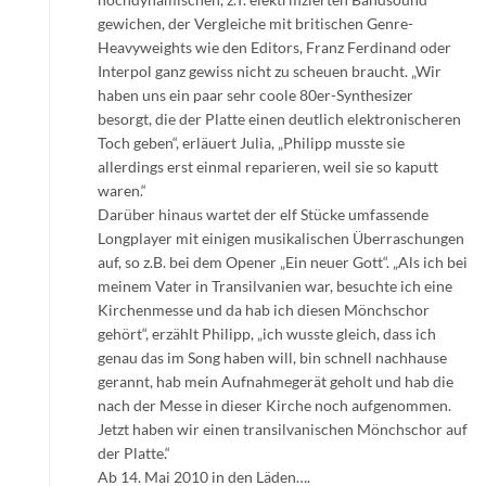
gewichen, der Vergleiche mit britischen Genre-
Heavyweights wie den Editors, Franz Ferdinand oder
Interpol ganz gewiss nicht zu scheuen braucht. „Wir
haben uns ein paar sehr coole 80er-Synthesizer
besorgt, die der Platte einen deutlich elektronischeren
Toch geben“, erläuert Julia, „Philipp musste sie
allerdings erst einmal reparieren, weil sie so kaputt
waren.“
Darüber hinaus wartet der elf Stücke umfassende
Longplayer mit einigen musikalischen Überraschungen
auf, so z.B. bei dem Opener „Ein neuer Gott“. „Als ich bei
meinem Vater in Transilvanien war, besuchte ich eine
Kirchenmesse und da hab ich diesen Mönchschor
gehört“, erzählt Philipp, „ich wusste gleich, dass ich
genau das im Song haben will, bin schnell nachhause
gerannt, hab mein Aufnahmegerät geholt und hab die
nach der Messe in dieser Kirche noch aufgenommen.
Jetzt haben wir einen transilvanischen Mönchschor auf
der Platte.“
Ab 14. Mai 2010 in den Läden….