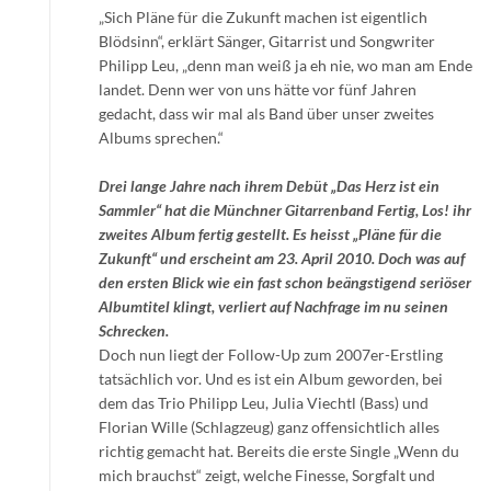
„Sich Pläne für die Zukunft machen ist eigentlich
Blödsinn“, erklärt Sänger, Gitarrist und Songwriter
Philipp Leu, „denn man weiß ja eh nie, wo man am Ende
landet. Denn wer von uns hätte vor fünf Jahren
gedacht, dass wir mal als Band über unser zweites
Albums sprechen.“
Drei lange Jahre nach ihrem Debüt „Das Herz ist ein
Sammler“ hat die Münchner Gitarrenband Fertig, Los! ihr
zweites Album fertig gestellt. Es heisst „Pläne für die
Zukunft“ und erscheint am 23. April 2010. Doch was auf
den ersten Blick wie ein fast schon beängstigend seriöser
Albumtitel klingt, verliert auf Nachfrage im nu seinen
Schrecken.
Doch nun liegt der Follow-Up zum 2007er-Erstling
tatsächlich vor. Und es ist ein Album geworden, bei
dem das Trio Philipp Leu, Julia Viechtl (Bass) und
Florian Wille (Schlagzeug) ganz offensichtlich alles
richtig gemacht hat. Bereits die erste Single „Wenn du
mich brauchst“ zeigt, welche Finesse, Sorgfalt und