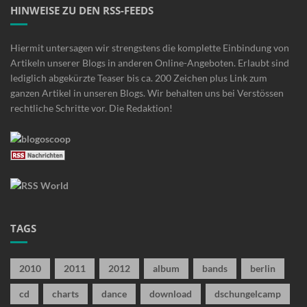
HINWEISE ZU DEN RSS-FEEDS
Hiermit untersagen wir strengstens die komplette Einbindung von
Artikeln unserer Blogs in anderen Online-Angeboten. Erlaubt sind
lediglich abgekürzte Teaser bis ca. 200 Zeichen plus Link zum
ganzen Artikel in unseren Blogs. Wir behalten uns bei Verstössen
rechtliche Schritte vor. Die Redaktion!
TAGS
2010
2011
2012
album
bands
berlin
cd
charts
dance
download
dschungelcamp