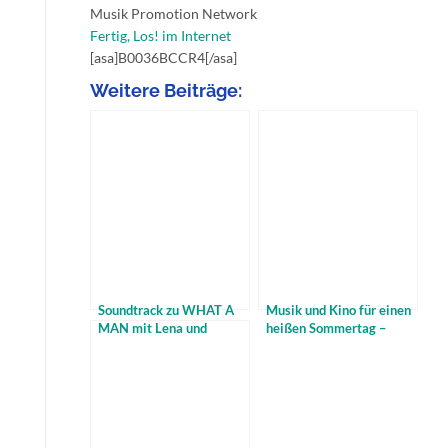
Musik Promotion Network
Fertig, Los! im Internet
[asa]B0036BCCR4[/asa]
Weitere Beiträge:
Soundtrack zu WHAT A
Musik und Kino für einen
MAN mit Lena und
heißen Sommertag –
Philipp Poisel
LARRY CROWNE