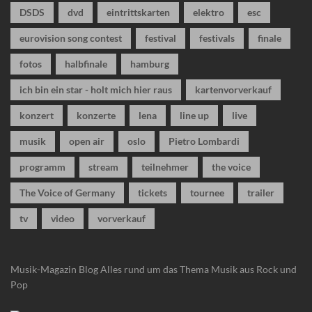
DSDS
dvd
eintrittskarten
elektro
esc
eurovision song contest
festival
festivals
finale
fotos
halbfinale
hamburg
ich bin ein star - holt mich hier raus
kartenvorverkauf
konzert
konzerte
lena
line up
live
musik
open air
oslo
Pietro Lombardi
programm
stream
teilnehmer
the voice
The Voice of Germany
tickets
tournee
trailer
tv
video
vorverkauf
Musik-Magazin Blog
Alles rund um das Thema Musik aus Rock und
Pop