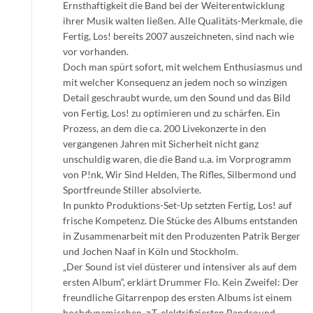
Ernsthaftigkeit die Band bei der Weiterentwicklung
ihrer Musik walten ließen. Alle Qualitäts-Merkmale, die
Fertig, Los! bereits 2007 auszeichneten, sind nach wie
vor vorhanden.
Doch man spürt sofort, mit welchem Enthusiasmus und
mit welcher Konsequenz an jedem noch so winzigen
Detail geschraubt wurde, um den Sound und das Bild
von Fertig, Los! zu optimieren und zu schärfen. Ein
Prozess, an dem die ca. 200 Livekonzerte in den
vergangenen Jahren mit Sicherheit nicht ganz
unschuldig waren, die die Band u.a. im Vorprogramm
von P!nk, Wir Sind Helden, The Rifles, Silbermond und
Sportfreunde Stiller absolvierte.
In punkto Produktions-Set-Up setzten Fertig, Los! auf
frische Kompetenz. Die Stücke des Albums entstanden
in Zusammenarbeit mit den Produzenten Patrik Berger
und Jochen Naaf in Köln und Stockholm.
„Der Sound ist viel düsterer und intensiver als auf dem
ersten Album“, erklärt Drummer Flo. Kein Zweifel: Der
freundliche Gitarrenpop des ersten Albums ist einem
hochdynamischen, z.T. elektrifizierten Bandsound