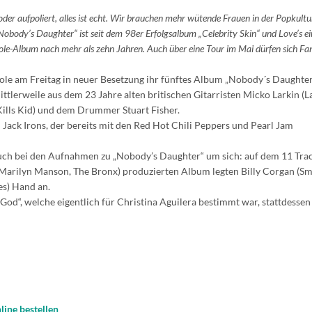
oder aufpoliert, alles ist echt. Wir brauchen mehr wütende Frauen in der Popkult
„Nobody’s Daughter“ ist seit dem 98er Erfolgsalbum „Celebrity Skin“ und Love’s e
le-Album nach mehr als zehn Jahren. Auch über eine Tour im Mai dürfen sich Fa
ole am Freitag in neuer Besetzung ihr fünftes Album „Nobody´s Daughte
tlerweile aus dem 23 Jahre alten britischen Gitarristen Micko Larkin (L
Kills Kid) und dem Drummer Stuart Fisher.
ck Irons, der bereits mit den Red Hot Chili Peppers und Pearl Jam
ch bei den Aufnahmen zu „Nobody’s Daughter“ um sich: auf dem 11 Tra
Marilyn Manson, The Bronx) produzierten Album legten Billy Corgan (S
es) Hand an.
God“, welche eigentlich für Christina Aguilera bestimmt war, stattdessen
line bestellen