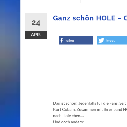
content
Ganz schön HOLE – 
24
APR.
teilen
tweet
Das ist schön! Jedenfalls für die Fans. Se
Kurt Cobain. Zusammen mit ihrer band HOL
nach Hole eben….
Und doch anders: