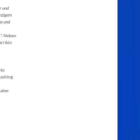
ur und
inzigem
ns und
r“. Neben
arrikin
cks
mashing
 aber