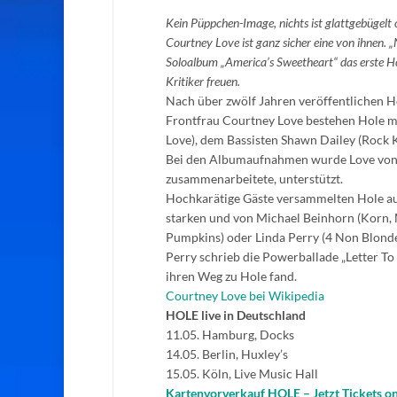
Kein Püppchen-Image, nichts ist glattgebügelt 
Courtney Love ist ganz sicher eine von ihnen. 
Soloalbum „America’s Sweetheart“ das erste Ho
Kritiker freuen.
Nach über zwölf Jahren veröffentlichen H
Frontfrau Courtney Love bestehen Hole mit
Love), dem Bassisten Shawn Dailey (Rock 
Bei den Albumaufnahmen wurde Love von Ja
zusammenarbeitete, unterstützt.
Hochkarätige Gäste versammelten Hole au
starken und von Michael Beinhorn (Korn, 
Pumpkins) oder Linda Perry (4 Non Blond
Perry schrieb die Powerballade „Letter To 
ihren Weg zu Hole fand.
Courtney Love bei Wikipedia
HOLE live in Deutschland
11.05. Hamburg, Docks
14.05. Berlin, Huxley’s
15.05. Köln, Live Music Hall
Kartenvorverkauf HOLE – Jetzt Tickets on