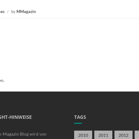
ses
/
by
MMagazin
en.
GHT-HINWEISE
TAGS
k-Magazin Blog wird von
2010
2011
2012