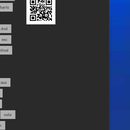
harts
dvd
esc
stival
raus
oslo
m