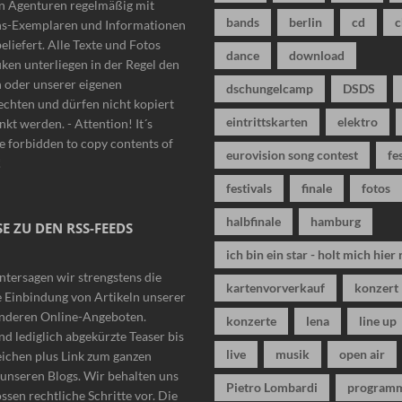
n Agenturen regelmäßig mit
bands
berlin
cd
c
ns-Exemplaren und Informationen
beliefert. Alle Texte und Fotos
dance
download
iken unterliegen in der Regel den
n oder unserer eigenen
dschungelcamp
DSDS
chten und dürfen nicht kopiert
eintrittskarten
elektro
nkt werden. - Attention! It´s
 forbidden to copy contents of
eurovision song contest
fe
!
festivals
finale
fotos
halbfinale
hamburg
E ZU DEN RSS-FEEDS
ich bin ein star - holt mich hier 
ntersagen wir strengstens die
kartenvorverkauf
konzert
 Einbindung von Artikeln unserer
anderen Online-Angeboten.
konzerte
lena
line up
nd lediglich abgekürzte Teaser bis
live
musik
open air
eichen plus Link zum ganzen
n unseren Blogs. Wir behalten uns
Pietro Lombardi
program
ssen rechtliche Schritte vor. Die