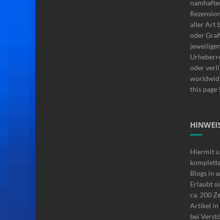
namhafte
Rezensio
aller Art 
oder Graf
jeweilige
Urheberre
oder verli
worldwide
this page 
HINWEIS
Hiermit u
komplette
Blogs in 
Erlaubt si
ca. 200 Z
Artikel i
bei Verstö