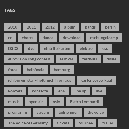
TAGS
2010
2011
2012
album
bands
berlin
cd
charts
dance
download
dschungelcamp
DSDS
dvd
eintrittskarten
elektro
esc
eurovision song contest
festival
festivals
finale
fotos
halbfinale
hamburg
ich bin ein star - holt mich hier raus
kartenvorverkauf
konzert
konzerte
lena
line up
live
musik
open air
oslo
Pietro Lombardi
programm
stream
teilnehmer
the voice
The Voice of Germany
tickets
tournee
trailer