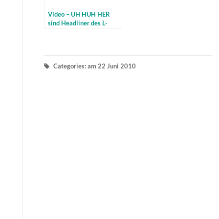
Video – UH HUH HER
sind Headliner des L-
Beach Frauen-Festivals
am Weissenhäuser
Strand
Categories: am 22 Juni 2010