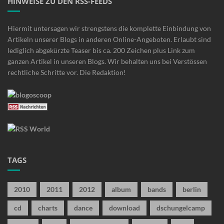
HINWEISE ZU DEN RSS-FEEDS
Hiermit untersagen wir strengstens die komplette Einbindung von
Artikeln unserer Blogs in anderen Online-Angeboten. Erlaubt sind
lediglich abgekürzte Teaser bis ca. 200 Zeichen plus Link zum
ganzen Artikel in unseren Blogs. Wir behalten uns bei Verstössen
rechtliche Schritte vor. Die Redaktion!
TAGS
2010
2011
2012
album
bands
berlin
cd
charts
dance
download
dschungelcamp