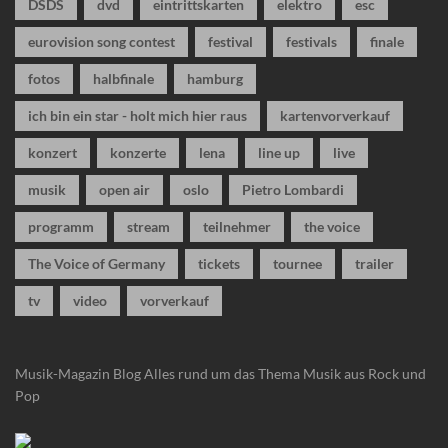
DSDS
dvd
eintrittskarten
elektro
esc
eurovision song contest
festival
festivals
finale
fotos
halbfinale
hamburg
ich bin ein star - holt mich hier raus
kartenvorverkauf
konzert
konzerte
lena
line up
live
musik
open air
oslo
Pietro Lombardi
programm
stream
teilnehmer
the voice
The Voice of Germany
tickets
tournee
trailer
tv
video
vorverkauf
Musik-Magazin Blog
Alles rund um das Thema Musik aus Rock und
Pop