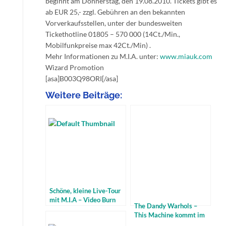
beginnt am Donnerstag, den 19.08.2010. Tickets gibt es
ab EUR 25,- zzgl. Gebühren an den bekannten
Vorverkaufsstellen, unter der bundesweiten
Tickethotline 01805 – 570 000 (14Ct./Min.,
Mobilfunkpreise max 42Ct./Min) .
Mehr Informationen zu M.I.A. unter:
www.miauk.com
Wizard Promotion
[asa]B003Q98ORI[/asa]
Weitere Beiträge:
Schöne, kleine Live-Tour
mit M.I.A – Video Burn
The Dandy Warhols –
Free
This Machine kommt im
April