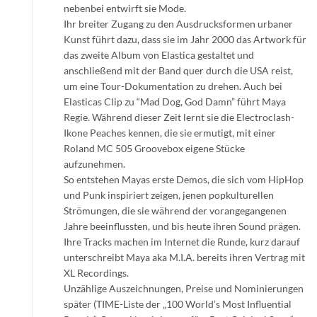
nebenbei entwirft sie Mode.
Ihr breiter Zugang zu den Ausdrucksformen urbaner
Kunst führt dazu, dass sie im Jahr 2000 das Artwork für
das zweite Album von Elastica gestaltet und
anschließend mit der Band quer durch die USA reist,
um eine Tour-Dokumentation zu drehen. Auch bei
Elasticas Clip zu “Mad Dog, God Damn” führt Maya
Regie. Während dieser Zeit lernt sie die Electroclash-
Ikone Peaches kennen, die sie ermutigt, mit einer
Roland MC 505 Groovebox eigene Stücke
aufzunehmen.
So entstehen Mayas erste Demos, die sich vom HipHop
und Punk inspiriert zeigen, jenen popkulturellen
Strömungen, die sie während der vorangegangenen
Jahre beeinflussten, und bis heute ihren Sound prägen.
Ihre Tracks machen im Internet die Runde, kurz darauf
unterschreibt Maya aka M.I.A. bereits ihren Vertrag mit
XL Recordings.
Unzählige Auszeichnungen, Preise und Nominierungen
später (TIME-Liste der „100 World’s Most Influential