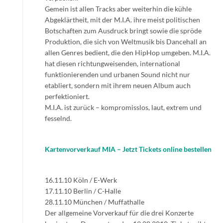
Gemein ist allen Tracks aber weiterhin die kühle
Abgeklärtheit, mit der M.I.A. ihre meist politischen
Botschaften zum Ausdruck bringt sowie die spröde
Produktion, die sich von Weltmusik bis Dancehall an
allen Genres bedient, die den HipHop umgeben. M.I.A.
hat diesen richtungweisenden, international
funktionierenden und urbanen Sound nicht nur
etabliert, sondern mit ihrem neuen Album auch
perfektioniert.
M.I.A. ist zurück – kompromisslos, laut, extrem und
fesselnd.
Kartenvorverkauf MIA – Jetzt Tickets online bestellen
16.11.10 Köln / E-Werk
17.11.10 Berlin / C-Halle
28.11.10 München / Muffathalle
Der allgemeine Vorverkauf für die drei Konzerte