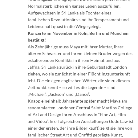
Normalsterblichen ein ganzes Leben auszufüllen.
Aufgewachsen in Sri Lanka als Tochter eines
tamilischen Revolutionärs sind ihr Temperament und
Leidenschaft quasi in die Wiege gelegt.
Konzerte im November in Köln, Berlin und München
bestätigt!
Als Zehnjährige muss Maya mit ihrer Mutter, ihrer
älteren Schwester und ihrem kleinen Bruder wegen des
eskalierenden Konflikts in ihrem Heimatland aus
Jaffna, Sri Lanka zurück in ihre Geburtsstadt London
ziehen, wo sie zunächst in einer Flüchtlingsunterkunft
lebt. Die einzigen englischen Wörter, die sie zu diesem
Zeitpunkt kennt – so will es die Legende – sind
„Michael“, „Jackson“ und „Dance“.
Knapp eineinhalb Jahrzehnte später macht Maya am
renommierten Londoner Central Saint Martins College
of Art and Design ihren Abschluss in “Fine Art, Film
and Video”. In erfolgreichen Ausstellungen (Jude Law ist
einer der ersten, der ihre Bilder kauft) zeigt sie ihre von
tamilischer Street Art und Graffiti geprägte Kunst,