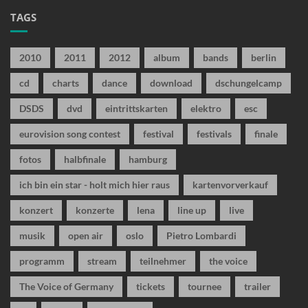
TAGS
2010
2011
2012
album
bands
berlin
cd
charts
dance
download
dschungelcamp
DSDS
dvd
eintrittskarten
elektro
esc
eurovision song contest
festival
festivals
finale
fotos
halbfinale
hamburg
ich bin ein star - holt mich hier raus
kartenvorverkauf
konzert
konzerte
lena
line up
live
musik
open air
oslo
Pietro Lombardi
programm
stream
teilnehmer
the voice
The Voice of Germany
tickets
tournee
trailer