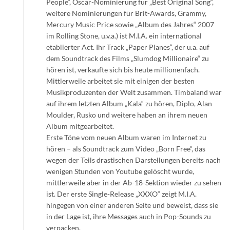
People“, Oscar-Nominierung für „Best Original Song“,
weitere Nominierungen für Brit-Awards, Grammy,
Mercury Music Price sowie „Album des Jahres“ 2007
im Rolling Stone, u.v.a.) ist M.I.A. ein international
etablierter Act. Ihr Track „Paper Planes“, der u.a. auf
dem Soundtrack des Films „Slumdog Millionaire“ zu
hören ist, verkaufte sich bis heute millionenfach.
Mittlerweile arbeitet sie mit einigen der besten
Musikproduzenten der Welt zusammen. Timbaland war
auf ihrem letzten Album „Kala“ zu hören, Diplo, Alan
Moulder, Rusko und weitere haben an ihrem neuen
Album mitgearbeitet.
Erste Töne vom neuen Album waren im Internet zu
hören – als Soundtrack zum Video „Born Free“, das
wegen der Teils drastischen Darstellungen bereits nach
wenigen Stunden von Youtube gelöscht wurde,
mittlerweile aber in der Ab-18-Sektion wieder zu sehen
ist. Der erste Single-Release „XXXO“ zeigt M.I.A.
hingegen von einer anderen Seite und beweist, dass sie
in der Lage ist, ihre Messages auch in Pop-Sounds zu
verpacken.