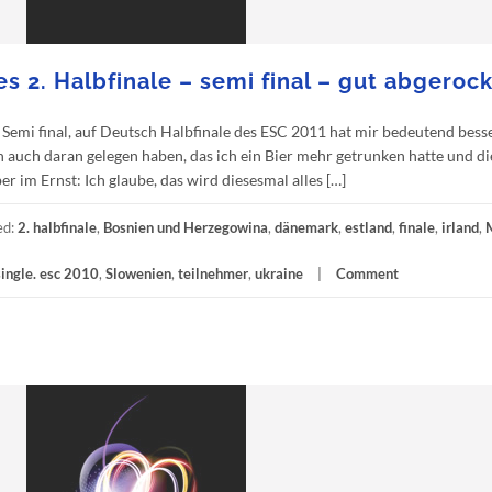
s 2. Halbfinale – semi final – gut abgerock
 Semi final, auf Deutsch Halbfinale des ESC 2011 hat mir bedeutend besse
ch auch daran gelegen haben, das ich ein Bier mehr getrunken hatte und di
r im Ernst: Ich glaube, das wird diesesmal alles […]
ed:
2. halbfinale
,
Bosnien und Herzegowina
,
dänemark
,
estland
,
finale
,
irland
,
single. esc 2010
,
Slowenien
,
teilnehmer
,
ukraine
Comment