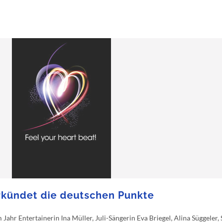
erkündet die deutschen Punkte
ahr Entertainerin Ina Müller, Juli-Sängerin Eva Briegel, Alina Süggeler,