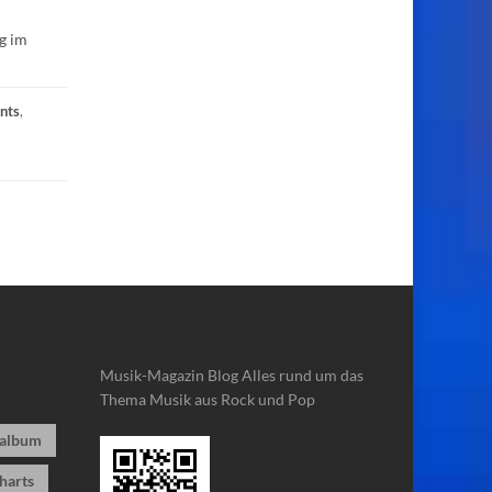
g im
nts
,
Musik-Magazin Blog
Alles rund um das
Thema Musik aus Rock und Pop
album
harts