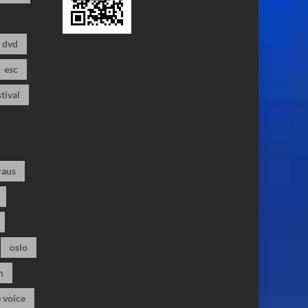
dvd
esc
stival
raus
oslo
m
 voice