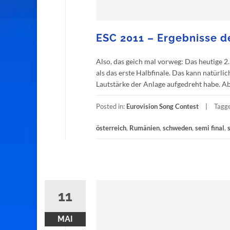
ESC 2011 – Ergebnisse de
Also, das geich mal vorweg: Das heutige 2.
als das erste Halbfinale. Das kann natürli
Lautstärke der Anlage aufgedreht habe. Abe
Posted in:
Eurovision Song Contest
Tagg
österreich
,
Rumänien
,
schweden
,
semi final
,
11
MAI