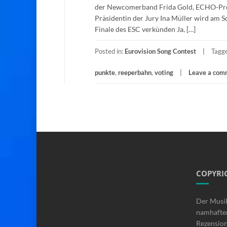
der Newcomerband Frida Gold, ECHO-Prod
Präsidentin der Jury Ina Müller wird am
Finale des ESC verkünden Ja, […]
Posted in:
Eurovision Song Contest
Tagg
punkte
,
reeperbahn
,
voting
Leave a com
COPYRI
Der Musi
namhafte
Rezensio