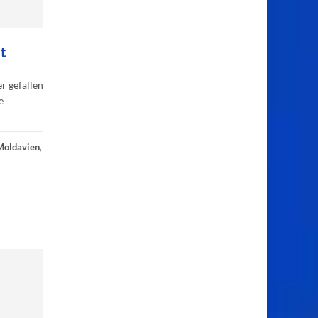
t
r gefallen
e
Moldavien
,