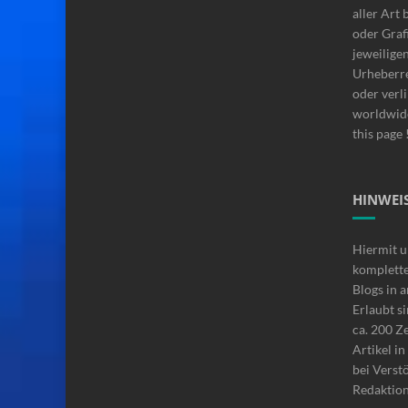
aller Art 
oder Graf
jeweilige
Urheberre
oder verli
worldwide
this page 
HINWEIS
Hiermit u
komplette
Blogs in 
Erlaubt si
ca. 200 Z
Artikel i
bei Verstö
Redaktio