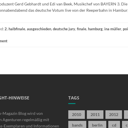
uzent Gerd Gebhardt und Edi van Beek, Musikchef von BAYERN 3. Die
 Sonnabendabend das deutsche Votum live von der Reeperbahn in Hambur
ed:
2. halbfinale
,
ausgeschieden
,
deutsche jury
,
finale
,
hamburg
,
ina müller
,
poi
ment
GHT-HINWEISE
TAGS
k-Magazin Blog wird von
2010
2011
2012
n Agenturen regelmäßig mit
bands
berlin
cd
c
ns-Exemplaren und Informationen