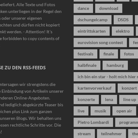
beliefert. Alle Texte und Fotos
dance
download
iken unterliegen in der Regel den
n oder unserer eigenen
dschungelcamp
DSDS
chten und dürfen nicht kopiert
eintrittskarten
elektro
nkt werden. - Attention! It´s
 forbidden to copy contents of
eurovision song contest
fe
!
festivals
finale
fotos
halbfinale
hamburg
E ZU DEN RSS-FEEDS
ich bin ein star - holt mich hier 
ntersagen wir strengstens die
kartenvorverkauf
konzert
 Einbindung von Artikeln unserer
anderen Online-Angeboten.
konzerte
lena
line up
nd lediglich abgekürzte Teaser bis
live
musik
open air
eichen plus Link zum ganzen
n unseren Blogs. Wir behalten uns
Pietro Lombardi
program
ssen rechtliche Schritte vor. Die
n!
stream
teilnehmer
the