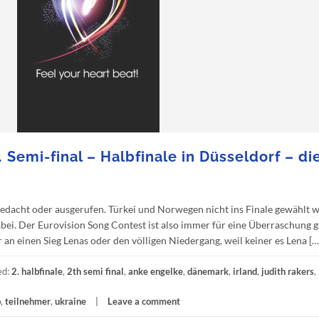
 Semi-final – Halbfinale in Düsseldorf – di
gedacht oder ausgerufen. Türkei und Norwegen nicht ins Finale gewählt 
ei. Der Eurovision Song Contest ist also immer für eine Überraschung g
n einen Sieg Lenas oder den völligen Niedergang, weil keiner es Lena […
ed:
2. halbfinale
,
2th semi final
,
anke engelke
,
dänemark
,
irland
,
judith rakers
,
b
,
teilnehmer
,
ukraine
Leave a comment