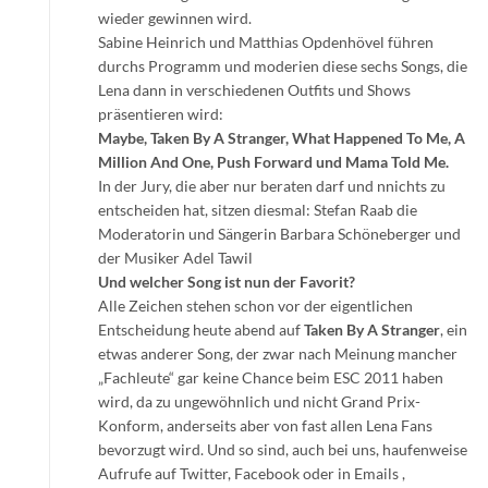
wieder gewinnen wird.
Sabine Heinrich und Matthias Opdenhövel führen
durchs Programm und moderien diese sechs Songs, die
Lena dann in verschiedenen Outfits und Shows
präsentieren wird:
Maybe, Taken By A Stranger, What Happened To Me, A
Million And One, Push Forward und Mama Told Me.
In der Jury, die aber nur beraten darf und nnichts zu
entscheiden hat, sitzen diesmal: Stefan Raab die
Moderatorin und Sängerin Barbara Schöneberger und
der Musiker Adel Tawil
Und welcher Song ist nun der Favorit?
Alle Zeichen stehen schon vor der eigentlichen
Entscheidung heute abend auf
Taken By A Stranger
, ein
etwas anderer Song, der zwar nach Meinung mancher
„Fachleute“ gar keine Chance beim ESC 2011 haben
wird, da zu ungewöhnlich und nicht Grand Prix-
Konform, anderseits aber von fast allen Lena Fans
bevorzugt wird. Und so sind, auch bei uns, haufenweise
Aufrufe auf Twitter, Facebook oder in Emails ,