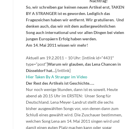
Nachtrag!
So, wir schreiben gar keinen neuen Artikel erst, TAKEN
BY A STRANGER ist es geworden. Lediglich das
Fragezeichen haben wir entfernt. Wir gratulieren. Und
denken auch, das wir mit dem außergewöhnlichen
Song auch international und vor allen Dingen bei vielen
jungen Europäern Erfolg haben werden.
Am 14. Mai 2011 wissen wir mehr!
Aktuell am 19.2.2011 – 10 Uhr: [intlink id=“4431″
type=“post“]
Warum wir glauben, das Lena Chancen in
Düsseldorf hat…
[/intlink]
Hier Taken By A Stranger im Video
Der Rest des Artikels ist Geschichte…..
Nur noch wenige Stunden, dann ist es soweit. Heute
abend ab 20.15 Uhr im ERSTEN: Unser Song für
Deutschland. Lena Meyer-Landrut stellt die sechs
bisher ausgewählten Songs vor, von denen dann zum
Schluß eines gewählt wird. Die Zuschauer bestimmen,
welchen Song Lena am 14. Mai 2011 singen wird und
damit einen guten Platz machen kann oder sogar