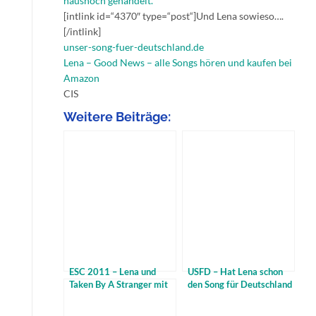
haushoch gehandelt.
[intlink id=“4370″ type=“post“]Und Lena sowieso….
[/intlink]
unser-song-fuer-deutschland.de
Lena – Good News – alle Songs hören und kaufen bei
Amazon
CIS
Weitere Beiträge:
ESC 2011 – Lena und
USFD – Hat Lena schon
Taken By A Stranger mit
den Song für Deutschland
echten Chancen
? – Taken By A Stranger