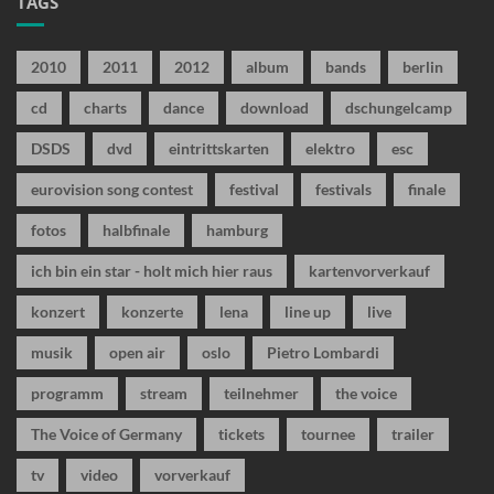
TAGS
2010
2011
2012
album
bands
berlin
cd
charts
dance
download
dschungelcamp
DSDS
dvd
eintrittskarten
elektro
esc
eurovision song contest
festival
festivals
finale
fotos
halbfinale
hamburg
ich bin ein star - holt mich hier raus
kartenvorverkauf
konzert
konzerte
lena
line up
live
musik
open air
oslo
Pietro Lombardi
programm
stream
teilnehmer
the voice
The Voice of Germany
tickets
tournee
trailer
tv
video
vorverkauf