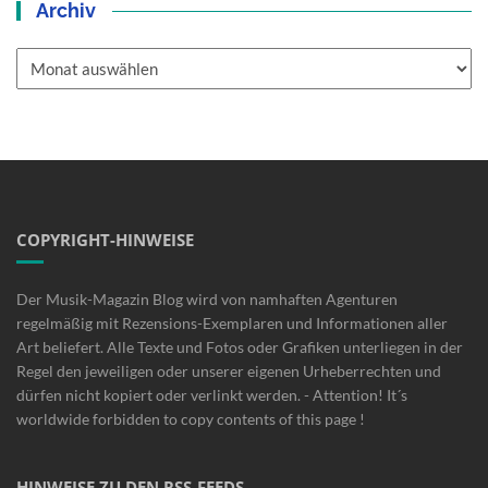
Archiv
Archiv
COPYRIGHT-HINWEISE
Der Musik-Magazin Blog wird von namhaften Agenturen
regelmäßig mit Rezensions-Exemplaren und Informationen aller
Art beliefert. Alle Texte und Fotos oder Grafiken unterliegen in der
Regel den jeweiligen oder unserer eigenen Urheberrechten und
dürfen nicht kopiert oder verlinkt werden. - Attention! It´s
worldwide forbidden to copy contents of this page !
HINWEISE ZU DEN RSS-FEEDS