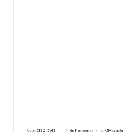
Neue CD & DVD
/
No Responses
/
by
MMagazin