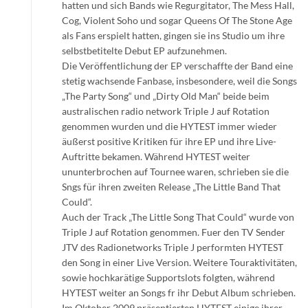
hatten und sich Bands wie Regurgitator, The Mess Hall,
Cog, Violent Soho und sogar Queens Of The Stone Age
als Fans erspielt hatten, gingen sie ins Studio um ihre
selbstbetitelte Debut EP aufzunehmen.
Die Veröffentlichung der EP verschaffte der Band eine
stetig wachsende Fanbase, insbesondere, weil die Songs
„The Party Song“ und „Dirty Old Man“ beide beim
australischen radio network Triple J auf Rotation
genommen wurden und die HYTEST immer wieder
äußerst positive Kritiken für ihre EP und ihre Live-
Auftritte bekamen. Während HYTEST weiter
ununterbrochen auf Tournee waren, schrieben sie die
Sngs für ihren zweiten Release „The Little Band That
Could“.
Auch der Track „The Little Song That Could“ wurde von
Triple J auf Rotation genommen. Fuer den TV Sender
JTV des Radionetworks Triple J performten HYTEST
den Song in einer Live Version. Weitere Touraktivitäten,
sowie hochkarätige Supportslots folgten, während
HYTEST weiter an Songs fr ihr Debut Album schrieben.
Im Oktober 2009 präsentierten HYTEST einige ihrer