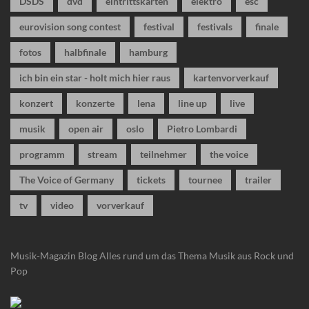
DSDS
dvd
eintrittskarten
elektro
esc
eurovision song contest
festival
festivals
finale
fotos
halbfinale
hamburg
ich bin ein star - holt mich hier raus
kartenvorverkauf
konzert
konzerte
lena
line up
live
musik
open air
oslo
Pietro Lombardi
programm
stream
teilnehmer
the voice
The Voice of Germany
tickets
tournee
trailer
tv
video
vorverkauf
Musik-Magazin Blog
Alles rund um das Thema Musik aus Rock und
Pop