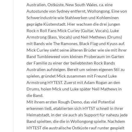
Australien, Ostküste, New South Wales, ca. eine
Autostunde von Sydney entfernt, Wollongong. Eine von
Schwerindustrie wie Stahlwerken und Kohleminen
geprägte Küstenstadt. Hier wachsen die drei jungen
Rock n Roll Fans Mick Curley (Guitar, Vocals), Luke
Armstrong (Bass, Vocals) und Neil Methews (Drums)
mit Bands wie The Ramones, Black Flag und Kyuss auf.
Mick Curley sieht seine älteren Brüder wie sie mit ihrer
Band Tumbleweed vom kleinen Proberaum im Garten
der Familie zu einer der beliebtesten Rock Bands
Australien aufsteigen. Bereit um seinen eigenen Stil zu
spielen, gründet Mick zusammen mit Freund Luke
Armstrong HYTEST. Zuerst mit Adam Rogan an den
Drums, holen Mick und Luke später Neil Mathews in
die Band.
Mit ihrem ersten Rough Demo, das viel Potential
erkennen ließ, etablierten sich HYTST schnell in ihrer
Heimatstadt, in der sie auch als Support für nahezu jede
Band spielten, die die in Wollongong spielte. Nachdem
HYTEST die australische Ostküste rauf runter gespielt