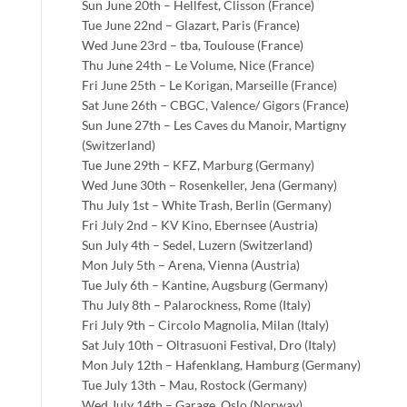
Sun June 20th – Hellfest, Clisson (France)
Tue June 22nd – Glazart, Paris (France)
Wed June 23rd – tba, Toulouse (France)
Thu June 24th – Le Volume, Nice (France)
Fri June 25th – Le Korigan, Marseille (France)
Sat June 26th – CBGC, Valence/ Gigors (France)
Sun June 27th – Les Caves du Manoir, Martigny
(Switzerland)
Tue June 29th – KFZ, Marburg (Germany)
Wed June 30th – Rosenkeller, Jena (Germany)
Thu July 1st – White Trash, Berlin (Germany)
Fri July 2nd – KV Kino, Ebernsee (Austria)
Sun July 4th – Sedel, Luzern (Switzerland)
Mon July 5th – Arena, Vienna (Austria)
Tue July 6th – Kantine, Augsburg (Germany)
Thu July 8th – Palarockness, Rome (Italy)
Fri July 9th – Circolo Magnolia, Milan (Italy)
Sat July 10th – Oltrasuoni Festival, Dro (Italy)
Mon July 12th – Hafenklang, Hamburg (Germany)
Tue July 13th – Mau, Rostock (Germany)
Wed July 14th – Garage, Oslo (Norway)